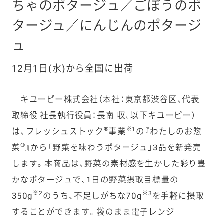
ちゃのポタージュ／ごぼうのポ
タージュ／にんじんのポタージ
ュ
12月1日(水)から全国に出荷
キユーピー株式会社（本社：東京都渋谷区、代表
取締役 社長執行役員：長南 収、以下キユーピー）
®
※1
は、フレッシュストック
事業
の『わたしのお惣
®
菜
』から「野菜を味わうポタージュ」3品を新発売
します。本商品は、野菜の素材感を生かした彩り豊
かなポタージュで、1日の野菜摂取目標量の
※2
※3
350g
のうち、不足しがちな70g
を手軽に摂取
することができます。袋のまま電子レンジ