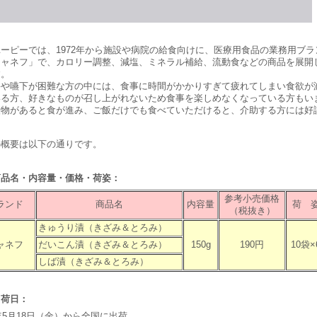
ーピーでは、1972年から施設や病院の給食向けに、医療用食品の業務用ブラ
ジャネフ」で、カロリー調整、減塩、ミネラル補給、流動食などの商品を展開
す。
や嚥下が困難な方の中には、食事に時間がかかりすぎて疲れてしまい食欲が
いる方、好きなものが召し上がれないため食事を楽しめなくなっている方もい
漬物があると食が進み、ご飯だけでも食べていただけると、介助する方には好
の概要は以下の通りです。
商品名・内容量・価格・荷姿：
参考小売価格
ランド
商品名
内容量
荷 
（税抜き）
きゅうり漬（きざみ＆とろみ）
ャネフ
だいこん漬（きざみ＆とろみ）
150g
190円
10袋×
しば漬（きざみ＆とろみ）
出荷日：
7年5月18日（金）から全国に出荷