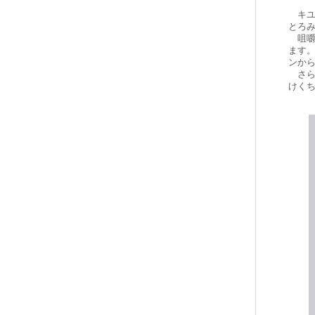
キユ
とろみ
咀嚼
ます
ンか
さら
けく