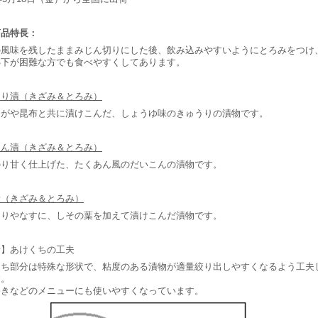
商品特長：
の風味を残したままみじん切りにした後、飲み込みやすいようにとろみをつけ
嚥下が困難な方でも食べやすくしてあります。
うり漬（きざみ＆とろみ）
うがや昆布と共に漬けこんだ、しょうゆ味のきゅうりの漬物です。
こん漬（きざみ＆とろみ）
のり甘く仕上げた、たくあん風のだいこんの漬物です。
漬（きざみ＆とろみ）
うりやなすに、しその葉を加えて漬けこんだ漬物です。
考】あけくちの工夫
くち部分は特殊な形状で、粘度のある漬物が適量絞り出しやすくなるよう工夫
す。
巻きなどのメニューにも使いやすくなっています。