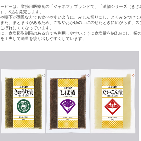
ーピーは、業務用医療食の「ジャネフ」ブランドで、「漬物シリーズ（きざ
）」3品を発売します。
や嚥下が困難な方でも食べやすいように、みじん切りにし、とろみをつけて
。また、まとまりがあるため、ご飯やおかゆの上にのせたときに広がらず、ス
らこぼれにくくなっています。
に、食塩摂取制限のある方でも利用しやすいように食塩量を約3％にし、袋
ちを工夫して適量を絞り出しやすくしています。