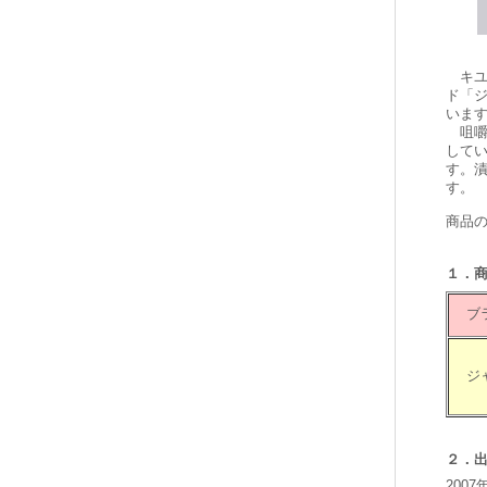
キユ
ド「
いま
咀嚼
して
す。
す。
商品
１．
ブ
ジ
２．
200