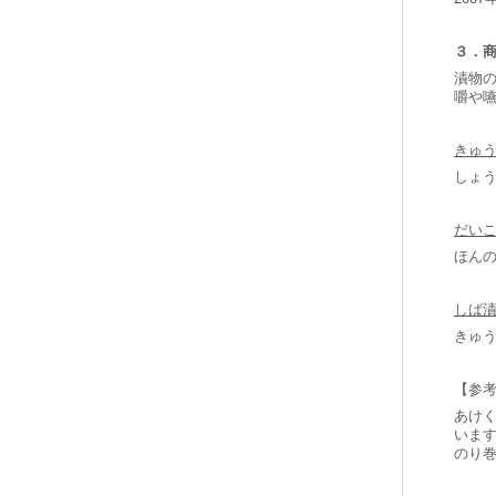
３．
漬物
嚼や
きゅ
しょ
だい
ほん
しば
きゅ
【参
あけ
いま
のり