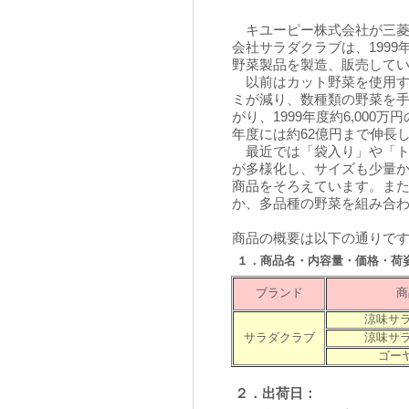
キユーピー株式会社が三菱
会社サラダクラブは、199
野菜製品を製造、販売して
以前はカット野菜を使用す
ミが減り、数種類の野菜を
がり、1999年度約6,000
年度には約62億円まで伸長
最近では「袋入り」や「ト
が多様化し、サイズも少量
商品をそろえています。ま
か、多品種の野菜を組み合
商品の概要は以下の通りで
１．商品名・内容量・価格・荷
ブランド
商
涼味サラ
サラダクラブ
涼味サラ
ゴー
２．出荷日：