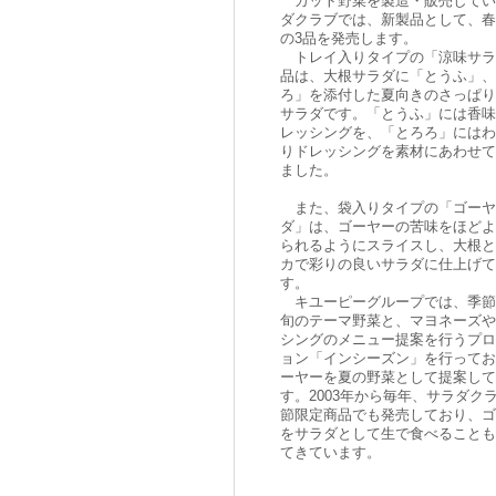
カット野菜を製造・販売してい
ダクラブでは、新製品として、春
の3品を発売します。
トレイ入りタイプの「涼味サラ
品は、大根サラダに「とうふ」、
ろ」を添付した夏向きのさっぱり
サラダです。「とうふ」には香味
レッシングを、「とろろ」にはわ
りドレッシングを素材にあわせて
ました。
また、袋入りタイプの「ゴーヤ
ダ」は、ゴーヤーの苦味をほどよ
られるようにスライスし、大根と
カで彩りの良いサラダに仕上げて
す。
キユーピーグループでは、季節
旬のテーマ野菜と、マヨネーズや
シングのメニュー提案を行うプロ
ョン「インシーズン」を行ってお
ーヤーを夏の野菜として提案して
す。2003年から毎年、サラダク
節限定商品でも発売しており、ゴ
をサラダとして生で食べることも
てきています。