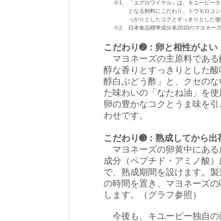
※1.
「エグロワイヤル」は、キユーピータ
となる飼料にこだわり、トウモロコシ
っかりとしたコクとすっきりとした後
※2.
日本食品標準成分表2010のマヨネー
こだわり➋：卵と相性がよい
マヨネーズの主原料である
醇な香りとすっきりとした酸
醇白ぶどう酢」と、クセのな
た味わいの「なたね油」を使
卵の豊かなコクとうま味を引
わせです。
こだわり➌：熟成してから出
マヨネーズの卵黄中にある
成分（ペプチド・アミノ酸）
で、熟成期間を設けます。製
の時間を置き、マヨネーズの
します。（グラフ参照）
今後も、キユーピー独自の