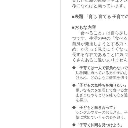
見した母親の体験ドキュメン
考になればと願っています。
■表題
『育ち 育てる 子育て
■おもな内容
「食べること」は自ら探し
つです。生活の中の「食べる
自身が発達しようとする力・
め、かえって見えにくくなっ
長する存在であることに気づ
くさんあるに違いありません
◆
「子育ては一人で背負わないで
幼稚園に通っている男の子のお
けられ、どのように難問を切り
◆
「子どもの気持ちを知りたい」
嫌いなものを無理して食べる女
まざまなやりとりを経て心を通
を喜ぶ。
◆
「子どもと向き合って」
シングルマザーのお母さん。子
摯に求めていくその姿を追う。
◆
「子育て仲間を見つけよう」