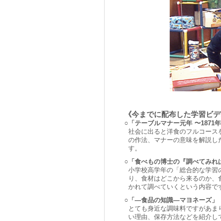
《今までに配布した学習ビデ
○
「テーブルマナー元年 〜1871年
社会に出ると洋食のフルコース
の作法、マナーの意味を解説し
す。
○
「食べもの博士の『調べてみれば
小学校高学年の「総合的な学習
り、食材はどこから来るのか、
かれて調べていくという内容で
○
「—食品の知識—マヨネーズ」 1
とても身近な調味料ですがあま
い理由、保存方法などを紹介し