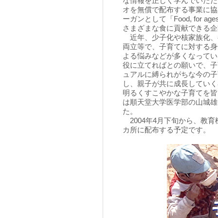
な情報を正しく学んでいただ
オを無償で配布する事業に協
ーガンとして「Food, for 
さまざまな食に貢献できる企
近年、少子化や核家族化、
両立等で、子育てに対する身
よる悩みなどが多くなってい
役に立てればとの願いで、子
ュアルに縛られがちな今の子
し、親子が共に成長していく
明るくすこやかな子育てを皆
は順天堂大学医学部の山城雄
た。
2004年4月下旬から、教育
カ所に配布する予定です。