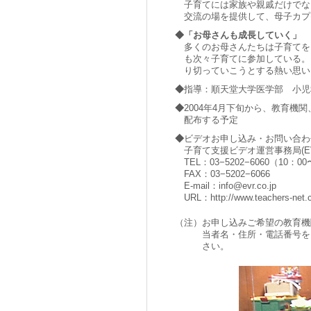
子育てには家族や親戚だけでな
交流の場を提供して、母子カプ
◆
「お母さんも成長していく」
多くのお母さんたちは子育てを
も次々子育てに参加している。
り切っていこうとする熱い思い
◆
指導：順天堂大学医学部 小児
◆
2004年4月下旬から、教育機
配布する予定
◆
ビデオお申し込み・お問い合わ
子育て支援ビデオ運営事務局(E
TEL：03−5202−6060（10
FAX：03−5202−6066
E-mail：info@evr.co.jp
URL：http://www.teach
（注）
お申し込みご希望の教育機
当者名・住所・電話番号を
さい。