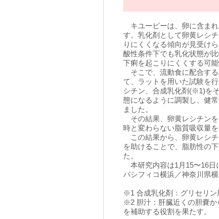
キユーピーは、卵に含まれ
す。乳化剤として卵黄レシチ
りにくくなる傾向が見受けら
酸性条件下でも乳化状態が比
下痢を起こりにくくする可能
そこで、流動食に配合する
て、ラットを用いた試験を行
シチン、合成乳化剤(※1)
態になるように調製し、健常
ました。
その結果、卵黄レシチンを
時と変わらない脂質吸収量を
この結果から、卵黄レシチ
を助けることで、脂肪性の下
た。
本研究内容は1月15〜16
パシフィコ横浜／神奈川県横
※1 合成乳化剤：グリセリ
※2 胆汁：肝臓近くの胆嚢
を補助する役割を果たす。