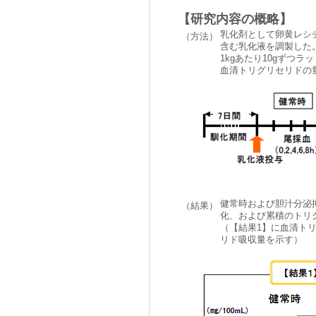
【研究内容の概略】
乳化剤として卵黄レシ
（方法）
含む乳化液を調製した
1kgあたり10gずつ
血清トリグリセリドの
健常時および胆汁分泌
（結果）
化、および累積のトリ
（【結果1】に血清ト
リド吸収量を示す）