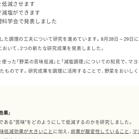
を低減させます
で減塩ができます
調理科学会で発表しました
た調理の工夫について研究を進めています。8月28日～29日に
ケミカル
において、2つの新たな研究成果を発表しました。
使った「野菜の苦味低減」と「減塩調理」についての知見で、マ
したものです。研究成果を調理に活用することで、野菜をおいし
効果」
である“苦味”をどのようにして低減するのかを研究しました。
苦味低減効果が大きいこと
に加え、
卵黄が酸変性していること
、
マ