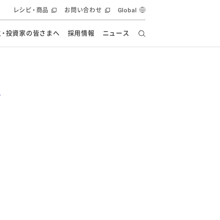
レシピ・商品
お問い合わせ
Global
主・投資家の皆さまへ
採用情報
ニュース
ーズ教室
要
の有効活用・循環
フルーツ ソリューション
食創造研究
ー
健康への貢献
イノベーションストーリー
ナンス
ラス（見学施設）
統合報告書
統合報告書
オフィシャルブログ
報告書
・エンタメ
方針
ーピーグループ
食生活アカデミー
オフィシャルブログ
ィシャルブログ
・施設用商品