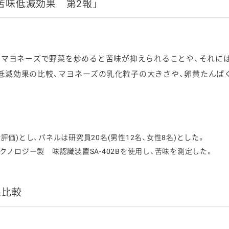
苦味低減効果 第2報」
りにマヨネーズで野菜を炒めると苦味が抑えられることや、それに
低減効果の比較、マヨネーズの乳化粒子の大きさや、卵黄たんぱ
価)とし、パネルは研究員20名(男性12名、女性8名)とした。
クノロジー製 味認識装置SA-402Bを使用し、苦味を測定した。
果比較