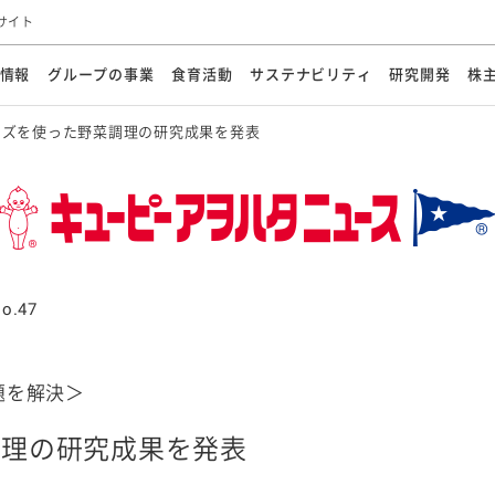
サイト
情報
グループの事業
食育活動
サステナビリティ
研究開発
株
ーズを使った野菜調理の研究成果を発表
方針
メッセージ
メッセージ
メッセージ
投資家の皆さまへ
基本方針
研究開発ビジョン
業務用
経営情報
食育活動の歩み
サステナビリティマネジメント
キユーピーの約束
海外
研究開発体制
業績・財務
マヨネ
会社概
資源
動への対応
ンケミカル
リューション
ライブラリ
研究開発スタイル
株式情報
生物多様性の保全
学会発表・論文
IRカレンダ
食と
能な調達
よくあるご質問
ディスクロージャーポリシー
人権の尊重
電子公告
ガバ
マにした講演会
オープンキッチン（工場見学）
マヨテ
安全・安心
事項
開示方針
各種
きレシピ
商品情報
体験
ESGデータ集
各種
ける食育活動
食に関する情報提供
o.47
アチブ・加盟団体
社会・環境活動の歴史
キユ
オフ
プ各社の
ナビリティ活動
題を解決＞
調理の研究成果を発表
談室
業務用商品
病院