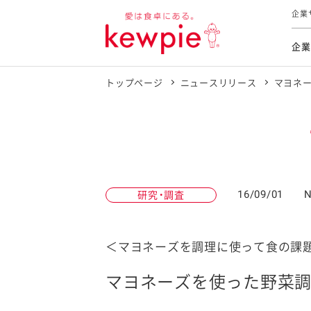
企業
企業
トップページ
ニュースリリース
マヨネ
食育活動
トップ
トップ
市販用
本部長
個人
気候変
ファイ
技術ソ
IR
持続可
IR
食をテー
品質と
免責
とってお
対照表
海外にお
16/09/01
N
研究・調査
イニシ
グルー
サステ
＜マヨネーズを調理に使って食の課
マヨネーズを使った野菜
お客様相