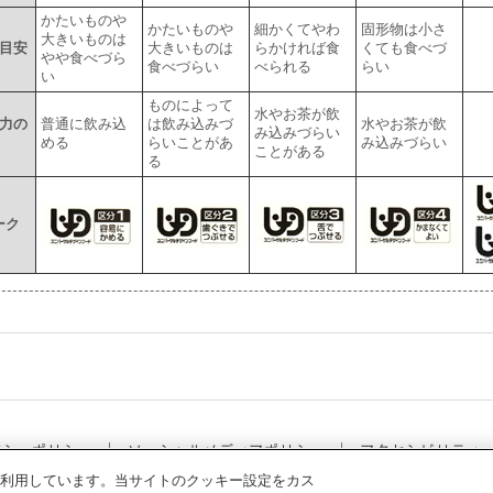
かたいものや
かたいものや
細かくてやわ
固形物は小さ
大きいものは
目安
大きいものは
らかければ食
くても食べづ
やや食べづら
食べづらい
べられる
らい
い
ものによって
水やお茶が飲
力の
普通に飲み込
は飲み込みづ
水やお茶が飲
み込みづらい
める
らいことがあ
み込みづらい
ことがある
る
ーク
バシーポリシー
ソーシャルメディアポリシー
アクセシビリティ
利用しています。当サイトのクッキー設定をカス