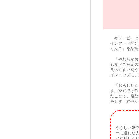
キユーピーは、
インフード区分
りんご」を品揃
「やわらかおか
も食べごたえの
食べやすい肉や
インアップに、
「おろしりんご
す。家庭では作
たことで、複数
色せず、鮮やか
やさしい献
ーに適した
とが難しく