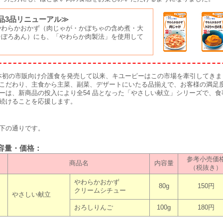
品3品リニューアル≫
やわらかおかず（肉じゃが・かぼちゃの含め煮・大
そぼろあん）にも、「やわらか肉製法」を使用して
。
日本初の市販向け介護食を発売して以来、キユーピーはこの市場を牽引してき
こだわり、主食から主菜、副菜、デザートにいたる品揃えで、お客様の満足
ーは、新商品の投入により全54 品となった「やさしい献立」シリーズで、食
続けることを応援します。
下の通りです。
内容量・価格：
参考小売価
商品名
内容量
（税抜き）
やわらかおかず
80g
150円
クリームシチュー
やさしい献立
おろしりんご
100g
180円