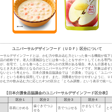
ユニバーサルデザインフード（ＵＤＦ）区分について
ーサルデザインフードとは、かむ力や飲み込む力といった食べる機能が低下
品の総称です。老人介護施設などには食べることをサポートしてくれる専門
が、在宅で、しかも食べることに何らかの支障がある場合、本人も介護者も
なとき大きな助けとなるのがユニバーサルデザインフードです。対象は必ず
ないという考えから、日本介護食品協議会では「介護食」ではなく「ユニバ
ド」という名称を採用しています。また、消費者が分かりやすいように、Ｕ
かむ力や飲み込む力に応じた4つの区分と「とろみ調整」という表示で統一
【日本介護食品協議会のユニバーサルデザインフード区分表】
区分１
区分２
区分３
区分４
歯ぐきでつぶ
かまなくてよ
容易にかめる
舌でつぶせる
と
せる
い