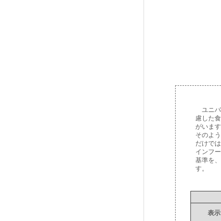
ユニバ
慮した食
がいます
そのよう
だけでは
インフー
基準を、
す。
表示