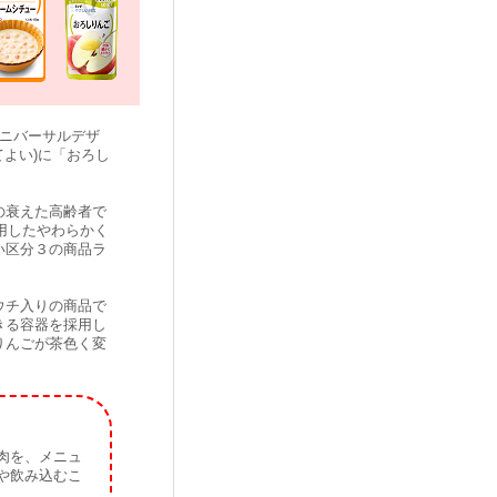
ニバーサルデザ
てよい)に「おろし
の衰えた高齢者で
用したやわらかく
い区分３の商品ラ
ウチ入りの商品で
きる容器を採用し
りんごが茶色く変
肉を、メニュ
や飲み込むこ