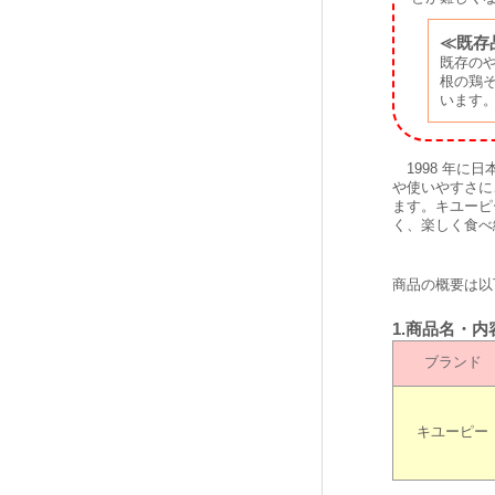
≪既存
既存の
根の鶏
います
1998 年に
や使いやすさに
ます。キユーピ
く、楽しく食べ
商品の概要は以
1.商品名・
ブランド
キユーピー