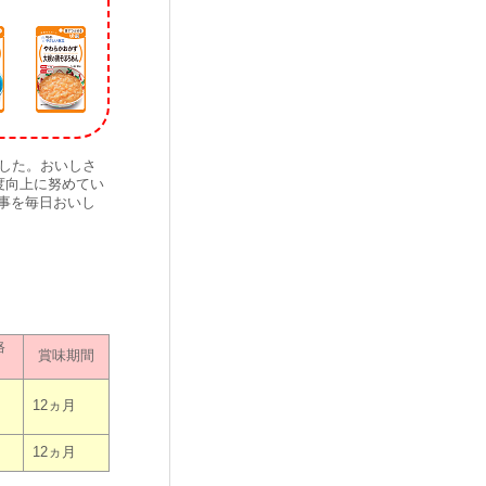
ました。おいしさ
度向上に努めてい
事を毎日おいし
格
賞味期間
12ヵ月
12ヵ月