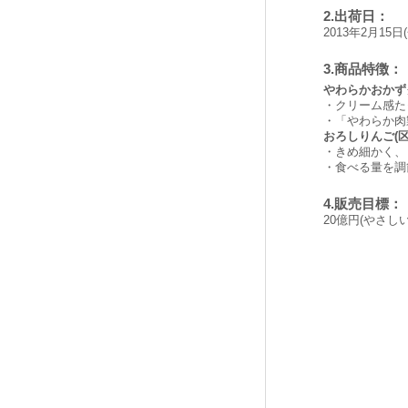
2.出荷日：
2013年2月15
3.商品特徴：
やわらかおかず
・
クリーム感た
・
「やわらか肉
おろしりんご(区
・
きめ細かく、
・
食べる量を調
4.販売目標：
20億円(やさし