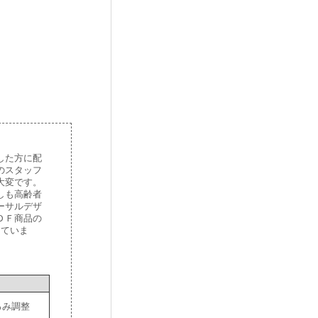
した方に配
のスタッフ
大変です。
しも高齢者
ーサルデザ
ＤＦ商品の
していま
ろみ調整