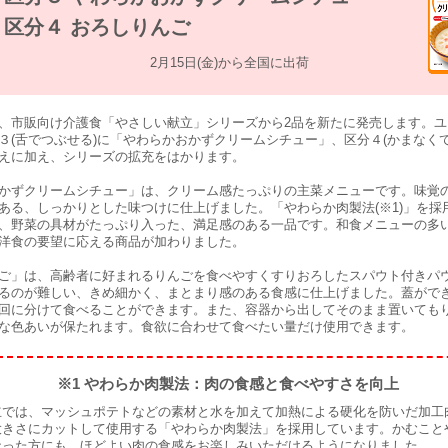
区分４ おろしりんご
2月15日(金)から全国に出荷
市販向け介護食「やさしい献立」シリーズから2品を新たに発売します。ユ
３(舌でつぶせる)に「やわらかおかずクリームシチュー」、区分４(かまなく
えに加え、シリーズの拡充をはかります。
ずクリームシチュー」は、クリーム感たっぷりの主菜メニューです。味覚
ある、しっかりとした味つけに仕上げました。「やわらか肉製法(※1)」を採
、野菜の具材がたっぷり入った、満足感のある一品です。和食メニューの多
洋食の要望に応える商品が加わりました。
」は、高齢者に好まれるりんごを食べやすくすりおろしたスパウト付きパ
るのが難しい、きめ細かく、まとまり感のある食感に仕上げました。蓋がで
回に分けて食べることができます。また、容器から出してそのまま置いても
な色あいが保たれます。食欲に合わせて食べたい量だけ使用できます。
※1 やわらか肉製法：肉の食感と食べやすさを向上
立では、マッシュポテトなどの素材と水を加えて加熱による硬化を防いだ加工
大きさにカットして使用する「やわらか肉製法」を採用しています。かむこと
なった方にも、ほどよい肉の食感をお楽しみいただけるようになりました。