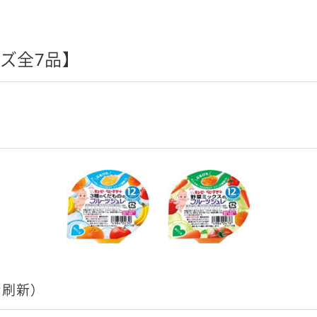
ズ全7品】
刷新）