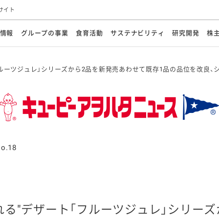
サイト
情報
グループの事業
食育活動
サステナビリティ
研究開発
株
方針
メッセージ
メッセージ
メッセージ
投資家の皆さまへ
基本方針
研究開発ビジョン
業務用
経営情報
食育活動の歩み
サステナビリティマネジメント
キユーピーの約束
海外
研究開発体制
業績・財務
マヨネ
会社概
資源
フルーツジュレ」シリーズから2品を新発売あわせて既存1品の品位を改良、
動への対応
ンケミカル
リューション
ライブラリ
研究開発スタイル
株式情報
生物多様性の保全
学会発表・論文
IRカレンダ
食と
能な調達
よくあるご質問
ディスクロージャーポリシー
人権の尊重
電子公告
ガバ
マにした講演会
オープンキッチン（工場見学）
マヨテ
安全・安心
事項
開示方針
各種
きレシピ
商品情報
体験
ESGデータ集
各種
ける食育活動
食に関する情報提供
アチブ・加盟団体
社会・環境活動の歴史
キユ
o.18
オフ
プ各社の
ナビリティ活動
談室
業務用商品
病院
れる"デザート「フルーツジュレ」シリーズ