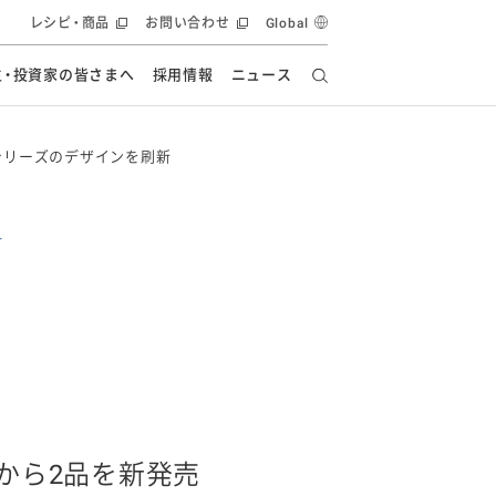
レシピ・商品
お問い合わせ
Global
主・投資家の皆さまへ
採用情報
ニュース
ーズ教室
要
の有効活用・循環
フルーツ ソリューション
食創造研究
シリーズのデザインを刷新
ー
健康への貢献
イノベーションストーリー
ナンス
ラス（見学施設）
統合報告書
統合報告書
オフィシャルブログ
報告書
・エンタメ
方針
ーピーグループ
食生活アカデミー
オフィシャルブログ
ィシャルブログ
・施設用商品
から2品を新発売