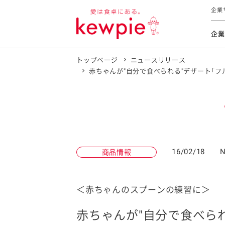
企業
企業
トップページ
ニュースリリース
食育活動
トップ
トップ
市販用
本部長
個人
赤ちゃんが"自分で食べられる"デザート「
気候変
ファイ
技術ソ
IR
持続可
IR
食をテー
品質と
免責
とってお
対照表
海外にお
イニシ
16/02/18
N
商品情報
グルー
サステ
＜赤ちゃんのスプーンの練習に＞
お客様相
赤ちゃんが"自分で食べら