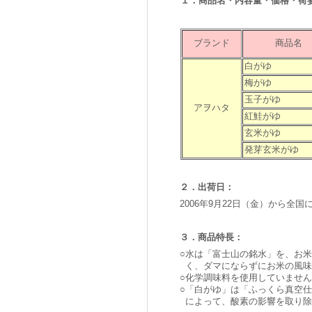
１．商品名・内容量・価格・荷
ブランド
商品名
白がゆ
梅がゆ
玉子がゆ
アヲハタ
紅鮭がゆ
玄米がゆ
発芽玄米がゆ
２．出荷日：
2006年9月22日（金）から全国
３．商品特長：
○
水は「富士山の銘水」を、お米
く、ダマにならずにお米の風味
○
化学調味料を使用していません
○
「白がゆ」は「ふっくら真空仕
によって、酸素の影響を取り除