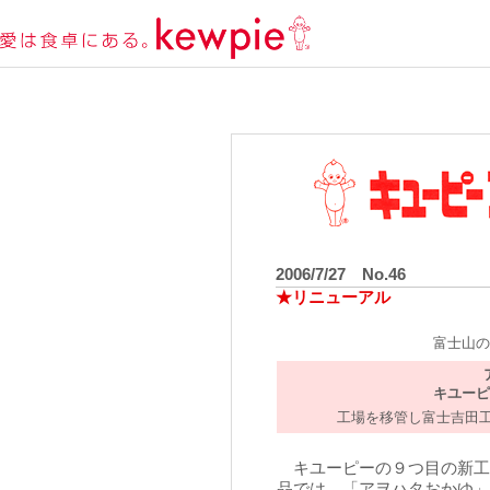
2006/7/27 No.46
★リニューアル
富士山の
キユーピ
工場を移管し富士吉田工
キユーピーの９つ目の新工
品では、「アヲハタおかゆ」