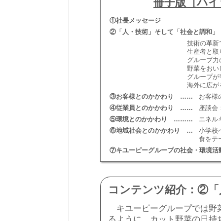
冊子版［ハイ
①社長メッセージ
②「人・技術」そして「社会と調和」
技術の革新
生産者と取
グループ力
野菜をおい
グループが
海外に広が
③お客様とのかかわり ……
お客様
④従業員とのかかわり ……
座談会
⑤環境とのかかわり ………
エネル
⑥地域社会とのかかわり …
小学校
食をテ
⑦キユーピーグループの社会・環境活
コンテンツ紹介：②「
キユーピーグループでは野菜
るように、カット野菜の日持