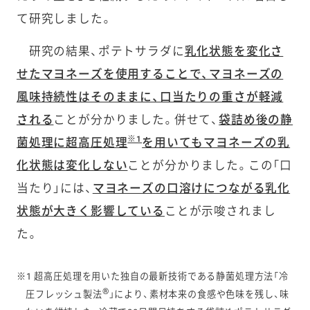
て研究しました。
研究の結果、ポテトサラダに
乳化状態を変化さ
せたマヨネーズを使用することで、マヨネーズの
風味持続性はそのままに、口当たりの重さが軽減
される
ことが分かりました。併せて、
袋詰め後の静
※1
菌処理に超高圧処理
を用いてもマヨネーズの乳
化状態は変化しない
ことが分かりました。この「口
当たり」には、
マヨネーズの口溶けにつながる乳化
状態が大きく影響している
ことが示唆されまし
た。
※1 超高圧処理を用いた独自の最新技術である静菌処理方法「冷
®
圧フレッシュ製法
」により、素材本来の食感や色味を残し、味