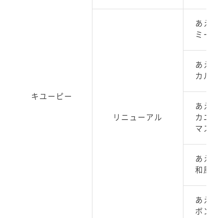
あえ
ミート
あえ
カル
キユーピー
あえ
リニューアル
カニ
マス
あえ
和風
あえ
ボン