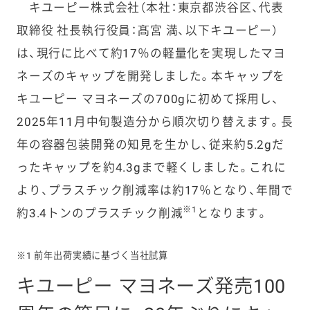
キユーピー株式会社（本社：東京都渋谷区、代表
取締役 社長執行役員：髙宮 満、以下キユーピー）
は、
現行に比べて約
17
％の軽量化を実現したマヨ
ネーズのキャップを開発しました。本キャップを
キユーピー マヨネーズの
700g
に初めて採用し、
2025
年
11
月中旬製造分から順次切り替えます。長
年の容器包装開発の知見を生かし、従来約
5.2g
だ
ったキャップを約
4.3g
まで軽くしました。これに
より、プラスチック削減率は約
17
％となり、年間で
※
1
約
3.4
トンのプラスチック削減
となります。
※1 前年出荷実績に基づく当社試算
キユーピー マヨネーズ発売100