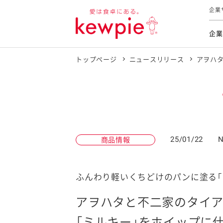
企業
企業
トップページ
ニュースリリース
アヲハタ
食育活動
トップ
トップ
市販用
本部長
個人
気候変
ファイ
技術ソ
IR
持続可
IR
食をテー
品質と
免責
とってお
対照表
海外にお
25/01/22
N
商品情報
イニシ
グルー
サステ
ふんわり軽いくちどけのパンに塗る「
アヲハタと不二家のタイア
お客様相
「ミルキー」をホイップに