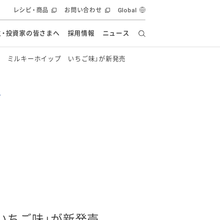
レシピ・商品
お問い合わせ
Global
主・投資家の皆さまへ
採用情報
ニュース
デ ミルキーホイップ いちご味」が新発売
ーズ教室
要
の有効活用・循環
フルーツ ソリューション
食創造研究
ー
健康への貢献
イノベーションストーリー
ナンス
ラス（見学施設）
統合報告書
統合報告書
オフィシャルブログ
報告書
・エンタメ
方針
ーピーグループ
食生活アカデミー
オフィシャルブログ
ィシャルブログ
・施設用商品
いちご味」が新発売