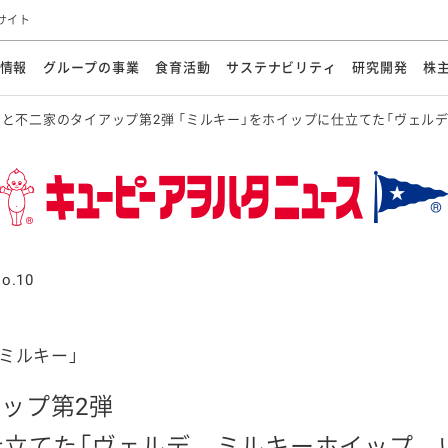
サイト
情報
グループの事業
食育活動
サステナビリティ
研究開発
株
と不二家のタイアップ第2弾 「ミルキー」をホイップに仕立てた「ヴェル
方針
メッセージ
メッセージ
メッセージ
投資家の皆さまへ
基本方針
研究開発ビジョン
業務用
経営情報
食育活動の歩み
サステナビリティマネジメント
キユーピーの約束
海外
研究開発体制
業績・財務
マヨネ
会社概
資源
動への対応
ンケミカル
リューション
ライブラリ
研究開発スタイル
株式情報
生物多様性の保全
学会発表・論文
IRカレンダ
食と
能な調達
よくあるご質問
ディスクロージャーポリシー
人権の尊重
電子公告
ガバ
マにした講演会
オープンキッチン（工場見学）
マヨテ
安全・安心
事項
開示方針
各種
きレシピ
商品情報
体験
ESGデータ集
各種
ける食育活動
食に関する情報提供
o.10
アチブ・加盟団体
社会・環境活動の歴史
キユ
オフ
プ各社の
ナビリティ活動
ミルキー」
ップ第2弾
談室
業務用商品
病院
仕立てた「ヴェルデ ミルキーホイップ 