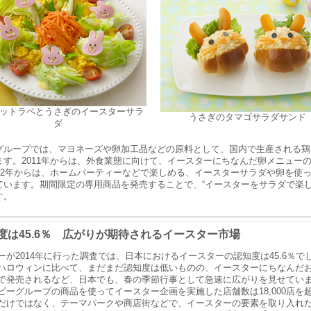
ットラペとうさぎのイースターサラ
うさぎのタマゴサラダサンド
ダ
ループでは、マヨネーズや卵加工品などの原料として、国内で生産される鶏卵
ます。2011年からは、外食業態に向けて、イースターにちなんだ卵メニュー
012年からは、ホームパーティーなどで楽しめる、イースターサラダや卵を使
ています。期間限定の専用商品を発売することで、“イースターをサラダで楽し
す。
度は45.6％ 広がりが期待されるイースター市場
が2014年に行った調査では、日本におけるイースターの認知度は45.6％で
ハロウィンに比べて、まだまだ認知度は低いものの、イースターにちなんだ
で発売されるなど、日本でも、春の季節行事として急速に広がりを見せています
ピーグループの商品を使ってイースター企画を実施した店舗数は18,000店を
だけではなく、テーマパークや商店街などで、イースターの要素を取り入れ