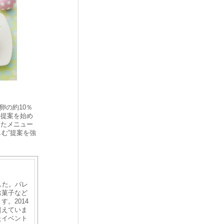
の約10％
の提案を始め
ったメニュー
む”提案を強
した。バレ
お菓子など
。2014
超えていま
たイベント