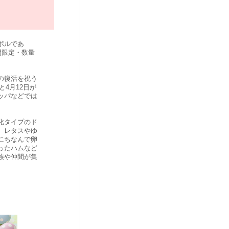
ボルであ
間限定・数量
の復活を祝う
と4月12日が
ッパなどでは
化タイプのド
。レタスやゆ
にちなんで卵
ったハムなど
族や仲間が集