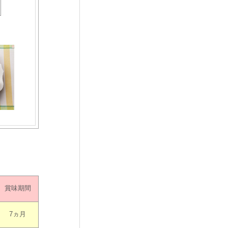
賞味期間
7ヵ月