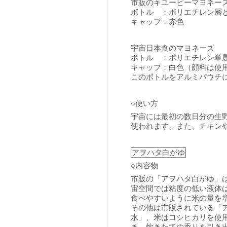
市販のキユーピーマヨネー
ボトル ：ポリエチレン層
キャップ：赤色
宇宙日本食のマヨネーズ
ボトル ：ポリエチレン単
キャップ：白色（顔料は使
このボトルをアルミパウチ
○使い方
宇宙には最初の数日分の生
使われます。また、チキン
アヲハタ白がゆ
○内容物
市販の「アヲハタ白がゆ」
宙空間では粘度の低い液体
食べやすいように米の量を
その他は市販されている「
水」、米はコシヒカリを使