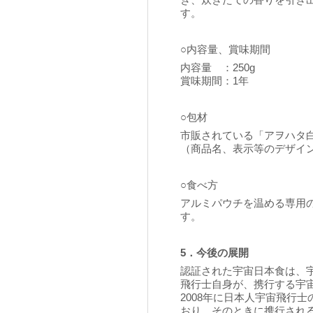
き、炊きたての香りを引き
す。
○内容量、賞味期間
内容量 ：250g
賞味期間：1年
○包材
市販されている「アヲハタ
（商品名、表示等のデザイ
○食べ方
アルミパウチを温める専用
す。
5．今後の展開
認証された宇宙日本食は、
飛行士自身が、携行する宇
2008年に日本人宇宙飛行
おり、そのときに携行され