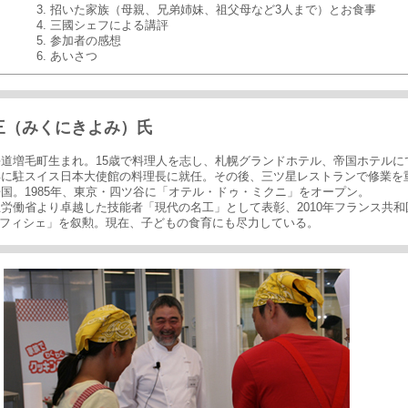
3. 招いた家族（母親、兄弟姉妹、祖父母など3人まで）とお食事
4. 三國シェフによる講評
5. 参加者の感想
6. あいさつ
三（みくにきよみ）氏
北海道増毛町生まれ。15歳で料理人を志し、札幌グランドホテル、帝国ホテルに
4年に駐スイス日本大使館の料理長に就任。その後、三ツ星レストランで修業を
に帰国。1985年、東京・四ツ谷に「オテル・ドゥ・ミクニ」をオープン。
厚生労働省より卓越した技能者「現代の名工」として表彰、2010年フランス共
フィシェ」を叙勲。現在、子どもの食育にも尽力している。