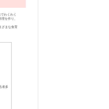
族でわくわく
料理を作り、
まざまな食育
込者多