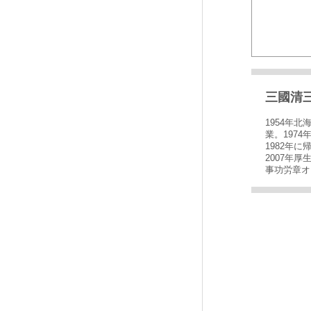
三國清
1954年
業。197
1982年
2007年
事功労章オ