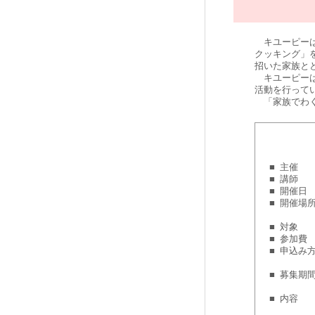
キユーピーは2
クッキング」
招いた家族と
キユーピーは
活動を行って
「家族でわく
■
主催
■
講師
■
開催日
■
開催場
■
対象
■
参加費
■
申込み
■
募集期
■
内容