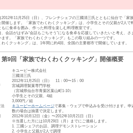
012年11月25日（日）、フレンチシェフの三國清三氏とともに仙台で「家
を開催します。「家族でわくわくクッキング」は、小学生とその父親が2人で
ともに食卓を囲み、作った料理を楽しむ料理教室です。
、会話がはずみ“会話もごちそう”になる食卓を応援していきたいと考え、さ
います。「家族でわくわくクッキング」もこの取り組みの一つです。
わくクッキング」は、1年間に約4回、全国の主要都市で開催しています。
第9回「家族でわくわくクッキング」開催概要
キユーピー株式会社
三國清三氏
2012年11月25日（日） 11：00〜15：00
所
宮城調理製菓専門学校
（宮城県仙台市青葉区葉山町1-10）
小学生とその父親、4組
3,000円／組
方法
キユーピーホームページ
で募集・ウェブで申込みを受け付けます。申
数の場合は抽選で決定します。
間
2012年10月12日（金）〜2012年10月21日（日）
※当選した方には10月29日（月）までにご連絡します。
1. 三國シェフのお話、調理デモンストレーション
2. 小学生と父親が2人で調理