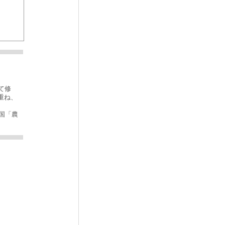
て修
重ね、
和国「農