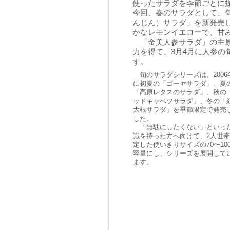
使ったサラダを季節ごとに
今回、春のサラダとして、
んじん）サラダ」を新発売
かなレモンイエローで、甘
「金美人参サラダ」の主原
力を得て、3月4月に人参の
す。
旬のサラダシリーズは、2006
に初夏の「ゴーヤサラダ」、夏
「高原レタスのサラダ」、秋の
ッドキャベツサラダ」、冬の「
大根サラダ」を季節限定で発売
した。
「無駄にしたくない」といっ
識を持った方へ向けて、2人世
定した使いきりサイズの70〜100
容量にし、シリーズを展開して
ます。