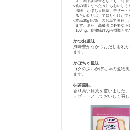
す。嚥下訓練食としてもご利用
○
食の細くなった方にもおいしさ
風味、かぼちゃ風味、デザート
るため切り出して盛り付けがで
○
本品30gを70ｍlのお湯で溶解し
ます。また、高齢者に必要な亜鉛2
180mg、食物繊維3gも摂取可
かつお風味
風味豊かなかつおだしを利か
ます。
かぼちゃ風味
コクの深いかぼちゃの煮物風
ます。
抹茶風味
香り高い抹茶を使いました。
デザートとしておいしく召し