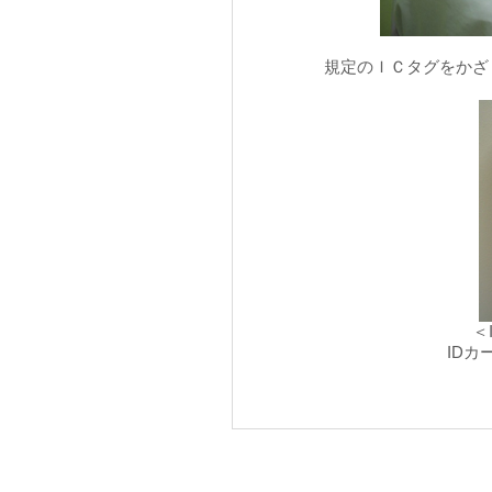
規定のＩＣタグをかざ
＜
ID