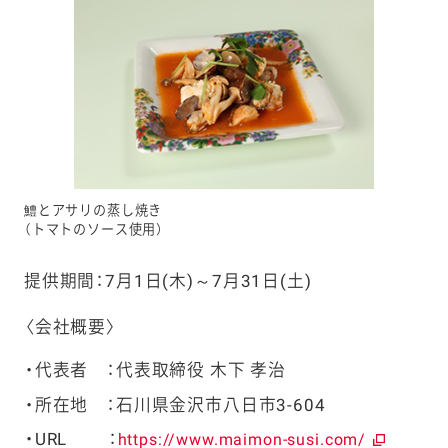
鱧とアサリの蒸し焼き
（トマトのソース使用）
提供期間：
7
月
1
日
(
木
)
～
7
月
31
日
(
土
)
〈会社概要〉
代表者 ：代表取締役 木下 孝治
所在地 ：石川県金沢市八日市3-604
URL ：
https://www.maimon-susi.com/