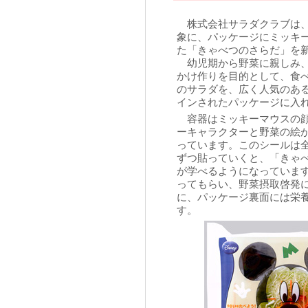
株式会社サラダクラブは、
象に、パッケージにミッキ
た「きゃべつのさらだ」を
幼児期から野菜に親しみ、
かけ作りを目的として、食
のサラダを、広く人気のあ
インされたパッケージに入
容器はミッキーマウスの顔
ーキャラクターと野菜の絵
っています。このシールは全
ずつ貼っていくと、「きゃ
が学べるようになっていま
ってもらい、野菜摂取啓発
に、パッケージ裏面には栄
す。