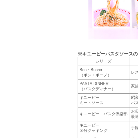
※キユーピーパスタソースの
シリーズ
Bon・Buono
レ
（ボン・ボーノ）
PASTA DINNER
家
（パスタディナー）
キユーピー
昭
ミートソース
パ
お
キユーピー パスタ倶楽部
最
キユーピー
手
３分クッキング