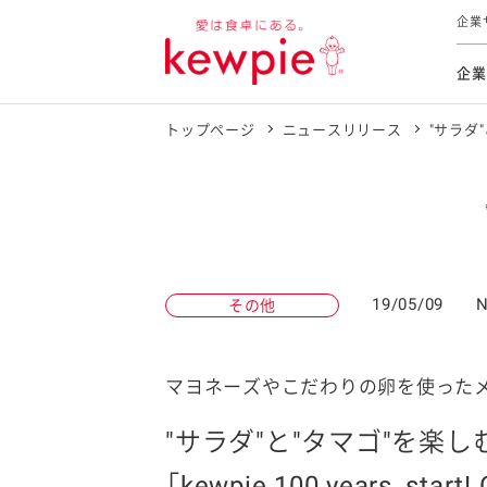
企業
企業
トップページ
ニュースリリース
"サラダ"
食育活動
トップ
トップ
市販用
本部長
個人
気候変
ファイ
技術ソ
IR
持続可
IR
食をテー
品質と
免責
とってお
対照表
海外にお
19/05/09
N
その他
イニシ
グルー
サステ
マヨネーズやこだわりの卵を使った
"サラダ"と"タマゴ"を楽
お客様相
「kewpie 100 years, sta