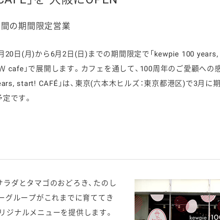
4日間の期間限定営業
月)から6月2日(日)までの期間限定で「kewpie 100 years, s
ケミカル
Ｗ cafe」で展開します。カフェを通して、100周年のご愛顧へ
years, start! CAFÉ」は、東京(六本木ヒルズ：東京都港区)
予定です。
AFÉ」は、「サラダとタマゴのおどろき、たのし
ピーグループがこれまでに育ててき
リジナルメニューを提供します。