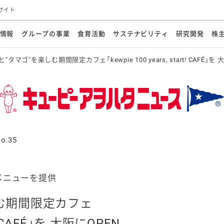
サイト
情報
グループの事業
食育活動
サステナビリティ
研究開発
株
と"タマゴ"を楽しむ期間限定カフェ「kewpie 100 years, start! CAFÉ」を
方針
メッセージ
メッセージ
メッセージ
投資家の皆さまへ
基本方針
研究開発ビジョン
業務用
経営情報
食育活動の歩み
サステナビリティマネジメント
キユーピーの約束
海外
研究開発体制
業績・財務
マヨネ
会社概
資源
動への対応
ンケミカル
リューション
ライブラリ
研究開発スタイル
株式情報
生物多様性の保全
学会発表・論文
IRカレンダ
食と
能な調達
よくあるご質問
ディスクロージャーポリシー
人権の尊重
電子公告
ガバ
マにした講演会
オープンキッチン（工場見学）
マヨテ
安全・安心
事項
開示方針
各種
きレシピ
商品情報
体験
ESGデータ集
各種
ける食育活動
食に関する情報提供
o.35
アチブ・加盟団体
社会・環境活動の歴史
キユ
オフ
プ各社の
ナビリティ活動
メニューを提供
しむ期間限定カフェ
談室
業務用商品
病院
rt! CAFÉ」を 大阪にOPEN