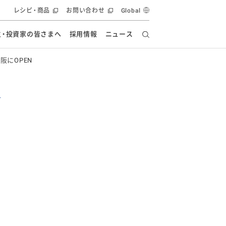
レシピ・商品
お問い合わせ
Global
主・投資家の皆さまへ
採用情報
ニュース
 大阪にOPEN
ーズ教室
要
の有効活用・循環
フルーツ ソリューション
食創造研究
ー
健康への貢献
イノベーションストーリー
ナンス
ラス（見学施設）
統合報告書
統合報告書
オフィシャルブログ
報告書
・エンタメ
方針
ーピーグループ
食生活アカデミー
オフィシャルブログ
ィシャルブログ
・施設用商品