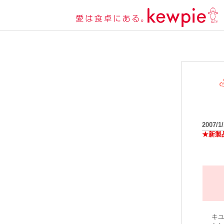
2007/1
★新製
キユ