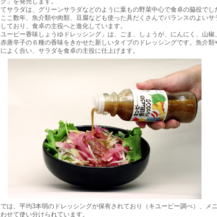
ング」を発売します。
てサラダは、グリーンサラダなどのように葉もの野菜中心で食卓の脇役でし
しここ数年、魚介類や肉類、豆腐なども使った具だくさんでバランスのよいサ
長しており、食卓の主役へと進化しています。
ユーピー香味しょうゆドレッシング」は、ごま、しょうが、にんにく、山椒
、赤唐辛子の６種の香味をきかせた新しいタイプのドレッシングです。魚介類
どによく合い、サラダを食卓の主役に仕上げます。
では、平均3本弱のドレッシングが保有されており（キユーピー調べ）、メ
合わせて使い分けられています。