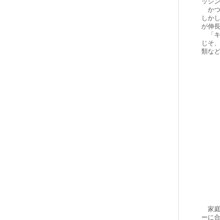
ッシ
かつ
しか
が伸
「キ
じそ
類な
家庭
ーに