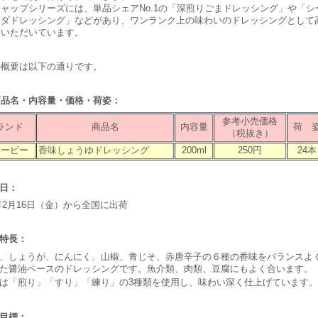
ャップシリーズには、単品シェアNo.1の「深煎りごまドレッシング」や「シ
ラダドレッシング」などがあり、ワンランク上の味わいのドレッシングとして
をいただいています。
の概要は以下の通りです。
商品名・内容量・価格・荷姿：
参考小売価格
ランド
商品名
内容量
荷 
（税抜き）
ユーピー
香味しょうゆドレッシング
200ml
250円
24本
荷日：
7年2月16日（金）から全国に出荷
品特長：
、しょうが、にんにく、山椒、青じそ、赤唐辛子の６種の香味をバランスよ
た醤油ベースのドレッシングです。魚介類、肉類、豆腐にもよく合います。
は「煎り」「すり」「練り」の3種類を使用し、味わい深く仕上げています。
売目標：