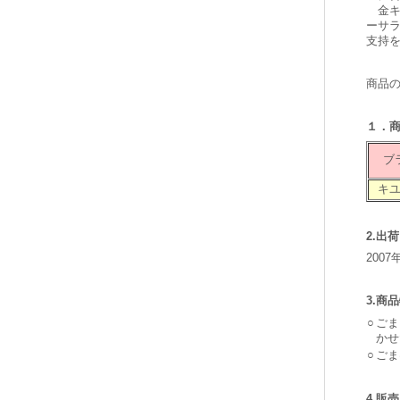
金キ
ーサ
支持
商品
１．
ブ
キ
2.出
200
3.商
○
ごま
かせ
○
ごま
4.販