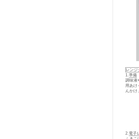
レンジ
1.
準備
調味液
用あけ
んかけ
2.
電子
ふきこ