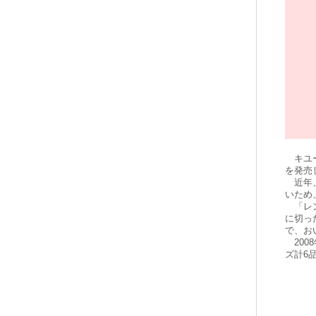
キユー
を発売
近年、
いため
「レン
に切っ
で、お
200
ズ計6