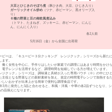
大豆とひじきのそぼろ煮
（豚ひき肉、大豆、ひじき入り）
ガーリックオイル炒め
（ツナ、赤ピーマン、黒オリーブ入
り）
６種の野菜と豆の南欧風煮込み
（トマト、たまねぎ、ズッキーニ、赤ピーマン、にんじ
ん、にんにく入り）
各2人前
5月16日（金）から全国に出荷荷
ピーは、「キユーピー３分クッキング レンジクック」シリーズから新たに
します。
働く女性を中心に、手作りはしたいが家庭での調理にはあまり時間をかけ
、電子レンジを活用するなど、調理時間を短縮している方が増えています。
ジクック」シリーズは、調味液と具材が入った専用パウチ（※）の中にひ
た主役となる野菜などの新鮮素材を加え、規定の時間電子レンジで加熱する
いしいおかずが出来上がる簡単で便利な調理食品です。
8年3月に発売した3品と合わせると、和風・洋風・中華の各2品ずつとなり、
品の品揃えになります。