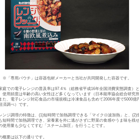
※「専用パウチ」は容器包材メーカーと当社が共同開発した容器です。
家庭での電子レンジの普及率は97.4％（総務省平成16年全国消費実態調査）
、使用頻度は年齢の高い女性ほど多くなっています（日本能率協会総合研究
また、電子レンジ対応食品の市場規模は冷凍食品も含めて2006年度で5000億
経済調べ）です。
ンジ調理の特徴は、(1)短時間で加熱調理できる「マイクロ波加熱」と、(2)
も短時間で加熱調理でき、栄養素を外に逃がさずに野菜の食感やうま味を残
の使用量も少なくてすむ「スチーム加圧」を行うことです。
概要は以下の通りです。