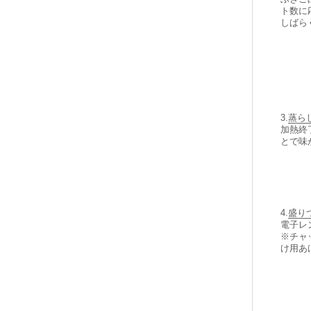
ト数に
しばら
3.
蒸ら
加熱終
とで味
4.
盛り
電子レ
※チャ
け用あ