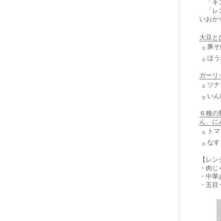
「キユ
「レン
いおか
大豆と
豚そ
○
ほう
○
ガーリ
ツナ
○
いん
○
６種の
ん、に
トマ
○
なす
○
【レン
・肉じ
・中華
・五目