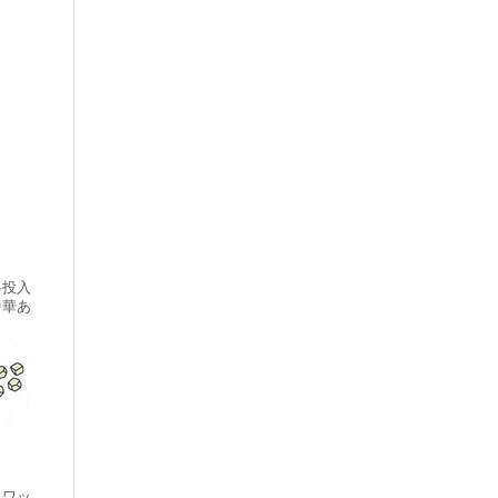
料投入
中華あ
るワッ