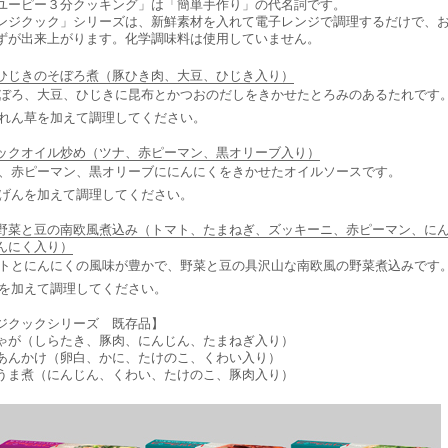
ーピー３分クッキング」は「簡単手作り」の代名詞です。
ジクック」シリーズは、新鮮素材を入れて電子レンジで調理するだけで、
ずが出来上がります。化学調味料は使用していません。
ひじきのそぼろ煮（豚ひき肉、大豆、ひじき入り）
ぼろ、大豆、ひじきに昆布とかつおのだしをきかせたとろみのあるたれです
れん草を加えて調理してください。
ックオイル炒め（ツナ、赤ピーマン、黒オリーブ入り）
、赤ピーマン、黒オリーブににんにくをきかせたオイルソースです。
げんを加えて調理してください。
野菜と豆の南欧風煮込み（トマト、たまねぎ、ズッキーニ、赤ピーマン、に
んにく入り）
トとにんにくの風味が豊かで、野菜と豆の具沢山な南欧風の野菜煮込みです
を加えて調理してください。
ジクックシリーズ 既存品】
ゃが（しらたき、豚肉、にんじん、たまねぎ入り）
あんかけ（卵白、かに、たけのこ、くわい入り）
うま煮（にんじん、くわい、たけのこ、豚肉入り）