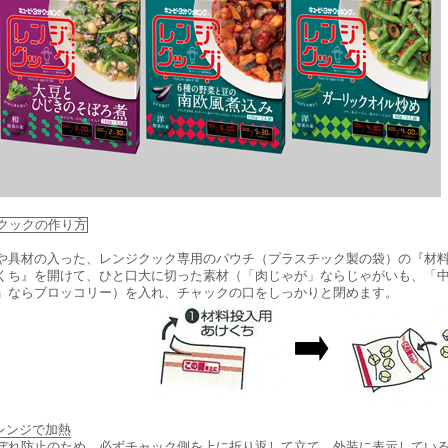
クックの作り方
や具材の入った、レンジクック専用のパウチ（プラスチック製の袋）の『材
くち』を開けて、ひと口大に切った素材（「肉じゃが」ならじゃがいも、「
」ならブロッコリー）を入れ、チャックの口をしっかりと閉めます。
レンジで加熱
ぼれ防止のため、必ずチャック側を上に折り返して立て、外装に表示してい