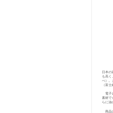
日本の
も高く
べ）。
（富士
電子レ
素材で
らに油
商品の