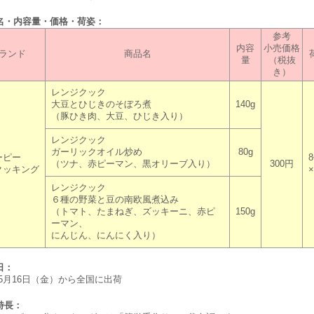
品名・内容量・価格・荷姿：
参考
内容
小売価格
ランド
商品名
量
（税抜
き）
レンジクック
大豆とひじきのそぼろ煮
140g
（豚ひき肉、大豆、ひじき入り）
レンジクック
ガーリックオイル炒め
80g
ーピー
（ツナ、赤ピーマン、黒オリーブ入り）
300円
クッキング
×
レンジクック
６種の野菜と豆の南欧風煮込み
（トマト、たまねぎ、ズッキーニ、赤ピ
150g
ーマン、
にんじん、にんにく入り）
日：
年5月16日（金）から全国に出荷
特長：