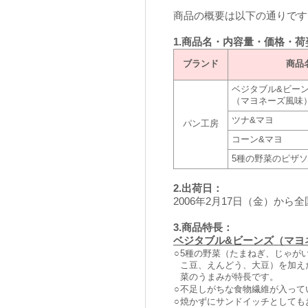
商品の概要は以下の通りです
1.商品名・内容量・価格・荷
ブランド
商品
ベジタブル&ビー
（マヨネーズ風味
ツナ&マヨ
パン工房
コーン&マヨ
5種の野菜のピザ
2.出荷日：
2006年2月17日（金）から
3.商品特長：
ベジタブル&ビーンズ（マヨ
○
5種の野菜（たまねぎ、じゃが
こ豆、えんどう、大豆）を加え
菜のうまみが特長です。
○
不足しがちな食物繊維が入ってい
○
焼かずにサンドイッチとしても