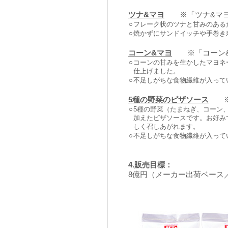
ツナ&マヨ
※「ツナ&マヨ
○
フレーク状のツナと甘みのある
○
焼かずにサンドイッチや手巻き
コーン&マヨ
※「コーン&
○
コーンの甘みを生かしたマヨネ
仕上げました。
○
不足しがちな食物繊維が入ってい
5種の野菜のピザソース
※「
○
5種の野菜（たまねぎ、コーン
加えたピザソースです。お好み
しく召しあがれます。
○
不足しがちな食物繊維が入ってい
4.販売目標：
8億円（メーカー出荷ベース