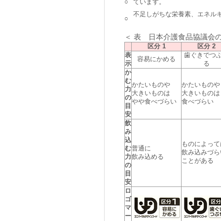
○
ています。
不足しがちな栄養素、エネル
○
＜ 表 日本介護食品協議会
区分 1
区分 2
表
歯ぐきでつ
容易にかめる
示
る
か
む
かたいものや
かたいものや
力
大きいものは
大きいものは
の
やや食べづらい
食べづらい
目
安
飲
み
込
ものによって
む
普通に
飲み込みづら
力
飲み込める
ことがある
の
目
安
ロ
ゴ
マ
ー