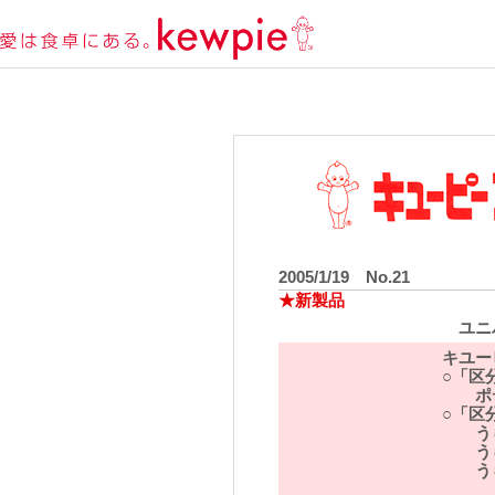
2005/1/19 No.21
★新製品
ユニ
キユー
○「区
ポテ
○「区
うら
うら
うら