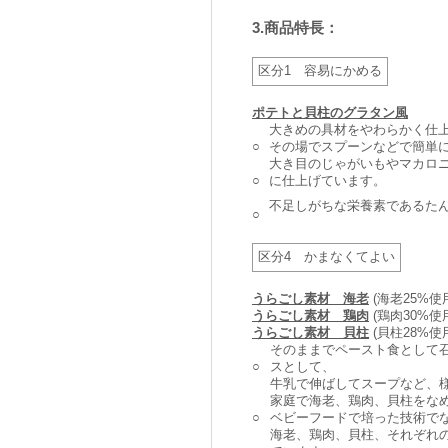
3.商品特長：
区分1 容易にかめる
ポテトと貝柱のグラタン風
大きめの具材をやわらかく仕
○
その場でスプーンなどで簡単
大き目のじゃがいもやマカロ
○
に仕上げています。
不足しがちな栄養素であるたんぱ
○
区分4 かまなくてよい
うらごし素材 海老
(海老25%使
うらごし素材 鶏肉
(鶏肉30%使
うらごし素材 貝柱
(貝柱28%使
そのままでペースト食として
○
スとして、
牛乳で伸ばしてスープなど、
家庭で海老、鶏肉、貝柱をな
○
ベビーフードで培った技術で
海老、鶏肉、貝柱、それぞれ