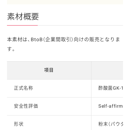
素材概要
本素材は、BtoB（企業間取引）向けの販売となりま
す。
項目
正
式名称
酢酸菌
GK-1
（
G
安全性評価
Self-affirme
形状
粉末（パウダー