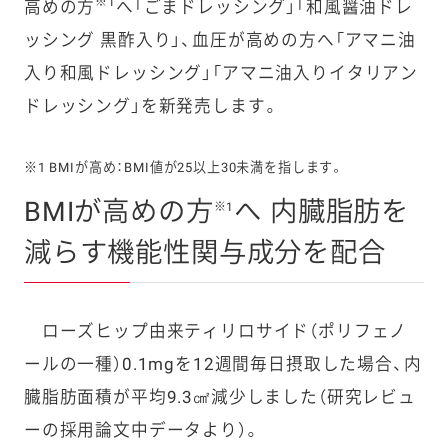
※1
高めの方
へ「ごまドレッシング」「和風醤油ドレ
ッシング 黒酢入り」、血圧が高めの方へ「アマニ油
入り和風ドレッシング」「アマニ油入りイタリアン
ドレッシング」を新発売します。
※1 BMIが高め：BMI値が25以上30未満を指します。
BMIが高めの方
へ 内臓脂肪を
※1
減らす機能性関与成分を配合
ローズヒップ由来ティリロサイド（ポリフェノ
ールの一種）0.1mgを12週間毎日摂取した場合、内
臓脂肪面積が平均9.3㎠減少しました（研究レビュ
ーの採用論文中データより）。