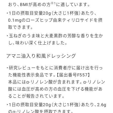
※1
おり、BMIが高めの方
に適しています。
1日の摂取目安量20g（大さじ1杯強）あたり、
0.1mgのローズヒップ由来ティリロサイドを摂
取できます。
玉ねぎのうま味と大麦黒酢の芳醇な香りを生か
し、味わい深く仕上げました。
アマニ油入り和風ドレッシング
研究レビューをもとに消費者庁に届け出を行っ
た機能性表示食品です。【届出番号F557】
本品にはα-リノレン酸が含まれます。α-リノレン
酸には血圧が高めの方の血圧を下げる機能があ
ることが報告されています。
1日の摂取目安量20g（大さじ1杯強）あたり、2.6g
のα-リノレン酸を摂取できます。