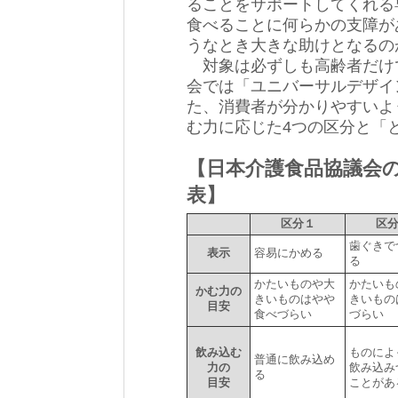
ることをサポートしてくれる
食べることに何らかの支障が
うなとき大きな助けとなるの
対象は必ずしも高齢者だけ
会では「ユニバーサルデザイ
た、消費者が分かりやすいよ
む力に応じた4つの区分と「
【日本介護食品協議会
表】
区分１
区
歯ぐきで
表示
容易にかめる
る
かたいものや大
かたいも
かむ力の
きいものはやや
きいもの
目安
食べづらい
づらい
飲み込む
ものによ
普通に飲み込め
力の
飲み込み
る
目安
ことがあ