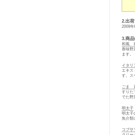
2.出
2009
3.商
和風 
香味野
ます。
イタリ
エキス
す。ス
ごま 
すりた
でた野
明太子
明太子
魚介類
コブサ
クリー