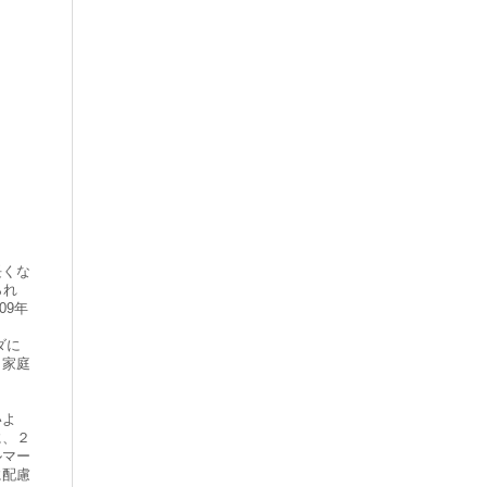
長くな
られ
09年
ダに
、家庭
いよ
に、２
ルマー
に配慮