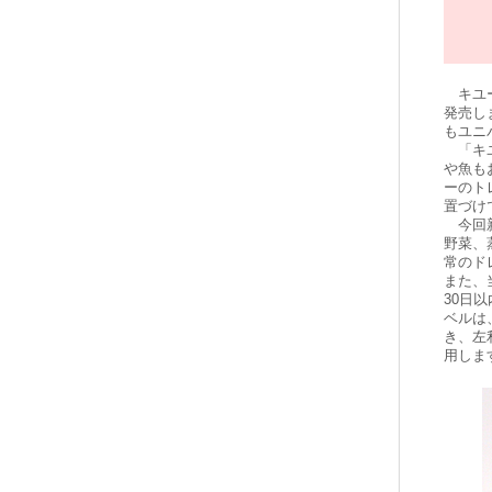
キユー
発売し
もユニ
「キユ
や魚も
ーのト
置づけ
今回新
野菜、
常のド
また、
30日
ベルは
き、左
用しま