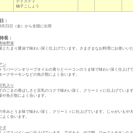
テイスティ
柚子こしょう
荷日：
年8月21日（金）から全国に出荷
品特長：
香味野菜
菜とたまり醤油で味わい深く仕上げています。さまざまなお料理にお使いい
アン
トラバージンオリーブオイルの香りとベーコンのうま味で味わい深く仕上げ
モークサーモンなどの魚介類によく合います。
豆乳入り
てのごまの香ばしさと豆乳のコクで味わい深く、クリーミィに仕上げていま
菜や魚介類によく合います。
の辛みとうま味で味わい深く、クリーミィに仕上げています。じゃがいもや
によく合います。
ラダ
ミィでスパイシーに仕上げています。アボカド、ゆで卵、ローストチキンな