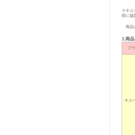
※キユ
団に協
商品の
1.商
ブ
キユ