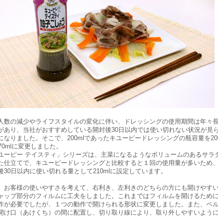
数の減少やライフスタイルの変化に伴い、ドレッシングの使用期間は年々
があり、当社がおすすめしている開封後30日以内では使い切れない状況が見
になりました。そこで、200mlであったキユーピードレッシングの瓶容量を20
70mlに変更しました。
ーピー テイスティ」シリーズは、主菜になるようなボリュームのあるサラ
た仕立てで、キユーピードレッシングと比較すると１回の使用量が多いため
後30日以内に使い切れる量として210mlに設定しています。
お客様の使いやすさを考えて、右利き、左利きのどちらの方にも開けやす
ャップ部分のフィルムに工夫をしました。これまではフィルムを開けるため
作が必要でしたが、１つの動作で開けられる形状に変更しました。また、ベ
開け口（あけくち）の間に配置し、切り取り線により、取り外しやすいよう