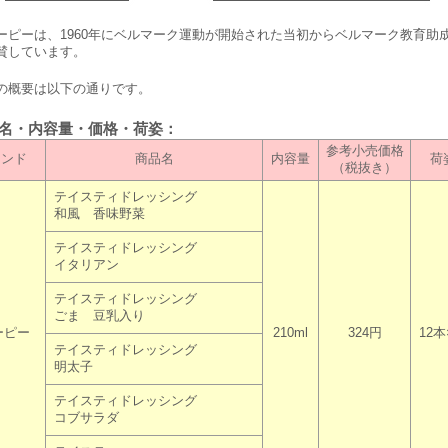
ーピーは、1960年にベルマーク運動が開始された当初からベルマーク教育助
賛しています。
概要は以下の通りです。
品名・内容量・価格・荷姿：
参考小売価格
ランド
商品名
内容量
荷
（税抜き）
テイスティドレッシング
和風 香味野菜
テイスティドレッシング
イタリアン
テイスティドレッシング
ごま 豆乳入り
ーピー
210ml
324円
12本
テイスティドレッシング
明太子
テイスティドレッシング
コブサラダ