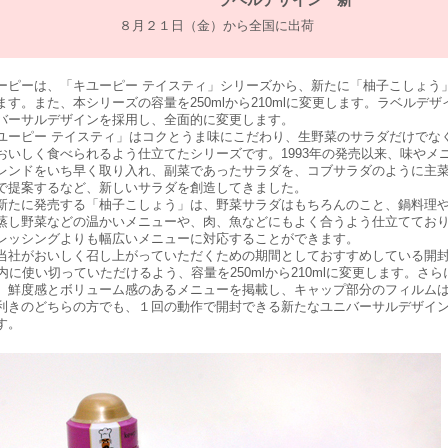
８月２１日（金）から全国に出荷
ピーは、「キユーピー テイスティ」シリーズから、新たに「柚子こしょう
ます。また、本シリーズの容量を250mlから210mlに変更します。ラベルデザ
バーサルデザインを採用し、全面的に変更します。
ーピー テイスティ」はコクとうま味にこだわり、生野菜のサラダだけでな
おいしく食べられるよう仕立てたシリーズです。1993年の発売以来、味やメ
レンドをいち早く取り入れ、副菜であったサラダを、コブサラダのように主
で提案するなど、新しいサラダを創造してきました。
たに発売する「柚子こしょう」は、野菜サラダはもちろんのこと、鍋料理
蒸し野菜などの温かいメニューや、肉、魚などにもよく合うよう仕立ててお
レッシングよりも幅広いメニューに対応することができます。
当社がおいしく召し上がっていただくための期間としておすすめしている開
以内に使い切っていただけるよう、容量を250mlから210mlに変更します。さら
、鮮度感とボリューム感のあるメニューを掲載し、キャップ部分のフィルム
利きのどちらの方でも、１回の動作で開封できる新たなユニバーサルデザイ
す。