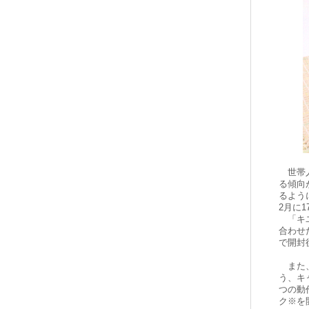
世帯人
る傾向
るよう
2月に1
「キユ
合わせ
で開封
また、
う、キ
つの動
ク※を