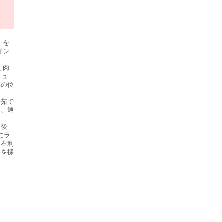
」を
イン
く肉
ニュ
菜の位
や茹で
り、通
封後
にラ
は右利
ンを採