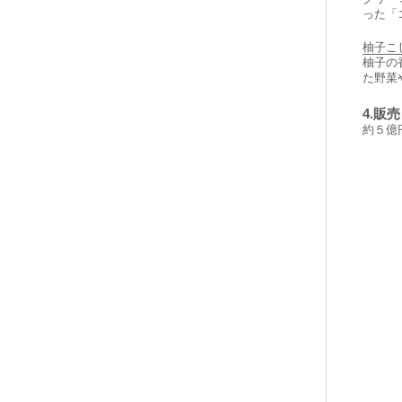
った「
柚子こ
柚子の
た野菜
4.販
約５億