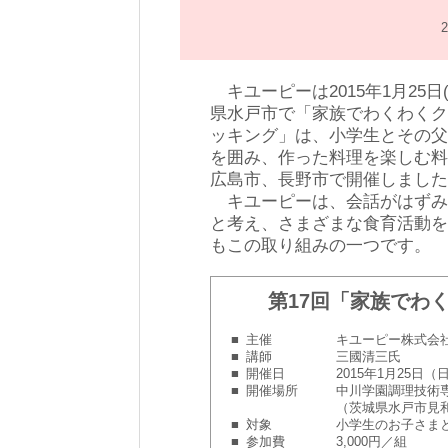
キユーピーは2015年1月25
県水戸市で「家族でわくわくク
ッキング」は、小学生とその父
を囲み、作った料理を楽しむ料
広島市、長野市で開催しました
キユーピーは、会話がはずみ“
と考え、さまざまな食育活動を
もこの取り組みの一つです。
第17回「家族でわ
■
主催
キユーピー株式会
■
講師
三國清三氏
■
開催日
2015年1月25日（
■
開催場所
中川学園調理技術
（茨城県水戸市見和3-
■
対象
小学生のお子さま
■
参加費
3,000円／組