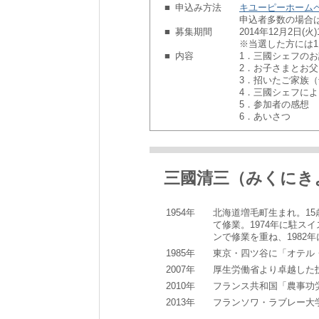
■
申込み方法
キユーピーホーム
申込者多数の場合
■
募集期間
2014年12月2日(火)
※当選した方には1
■
内容
1．三國シェフの
2．お子さまとお父
3．招いたご家族
4．三國シェフに
5．参加者の感想
6．あいさつ
三國清三（みくにき
1954年
北海道増毛町生まれ。1
て修業。1974年に駐ス
ンで修業を重ね、1982
1985年
東京・四ツ谷に「オテル
2007年
厚生労働省より卓越した
2010年
フランス共和国「農事功
2013年
フランソワ・ラブレー大