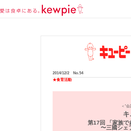
2014/12/2 No.54
★食育活動
＜“
キ
第17回 「家族
〜三國シェ