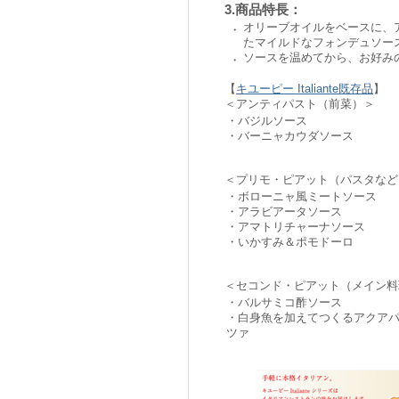
3.商品特長：
オリーブオイルをベースに、
・
たマイルドなフォンデュソー
ソースを温めてから、お好み
・
【
キユーピー Italiante既存品
】
＜アンティパスト（前菜）＞
・バジルソース
・バーニャカウダソース
＜プリモ・ピアット（パスタなど
・ボローニャ風ミートソース
・アラビアータソース
・アマトリチャーナソース
・いかすみ＆ポモドーロ
＜セコンド・ピアット（メイン料
・バルサミコ酢ソース
・白身魚を加えてつくるアクア
ツァ