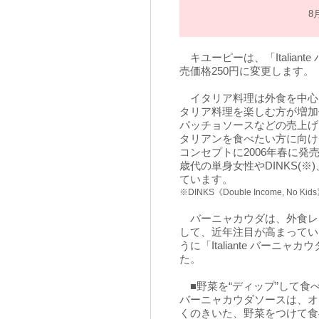
8
キユーピーは、「Italian
売価格250円に変更します。（
イタリア料理は外食を中心
タリア料理を楽しむ方が増加
パッチョソースなどの売上げ
タリアンを食べたい方に向けた「
コンセプトに2006年春に発
歳代の単身女性やDINKS(
ています。
※DINKS《Double Income, N
バーニャカウダは、外食レ
して、近年注目が高まってい
うに「Italiante バー
た。
■野菜を“ディップ”して食
バーニャカウダソースは、オ
くのきいた、野菜をつけて食