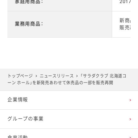
家庭用商品：
2017
新商品は
業務用商品：
販売再開
トップページ
ニュースリリース
「サラダクラブ 北海道コ
ーン ホール」を新発売あわせて休売品の一部を販売再開
企業情報
グループの事業
食育活動