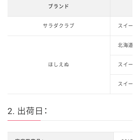
ブランド
サラダクラブ
スイート
北海道コ
ほしえぬ
スイート
スイート
2. 出荷日：