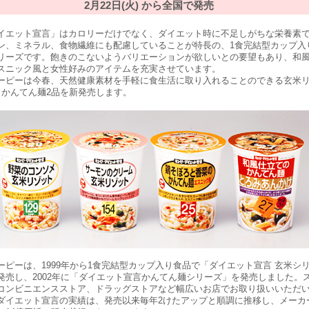
2月22日(火) から全国で発売
エット宣言」はカロリーだけでなく、ダイエット時に不足しがちな栄養素
ン、ミネラル、食物繊維にも配慮していることが特長の、1食完結型カップ入
リーズです。飽きのこないようバリエーションが欲しいとの要望もあり、和
スニック風と女性好みのアイテムを充実させています。
ピーは今春、天然健康素材を手軽に食生活に取り入れることのできる玄米
、かんてん麺2品を新発売します。
ピーは、1999年から1食完結型カップ入り食品で「ダイエット宣言 玄米シ
発売し、2002年に「ダイエット宣言かんてん麺シリーズ」を発売しました。
コンビニエンスストア、ドラッグストアなど幅広いお店でお取り扱いいただ
ダイエット宣言の実績は、発売以来毎年2けたアップと順調に推移し、メーカ