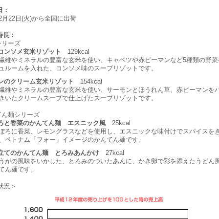
日：
年2月22日(火)から全国に出荷
特長：
シリーズ
コンソメ玄米リゾット
129kcal
繊維やミネラルの豊富な玄米を使い、キャベツや赤ピーマンなど5種類の野菜
ュルームを入れた、コンソメ味のスープリゾットです。
ンのクリーム玄米リゾット
154kcal
繊維やミネラルの豊富な玄米を使い、サーモンとほうれん草、赤ピーマンを
きいたクリームスープで仕上げたスープリゾットです。
てん麺シリーズ
ろと香菜のかんてん麺 エスニック風
25kcal
ぼろに香菜、レモングラスなどを使用し、エスニックな味付けでスパイスを
、ベトナム「フォー」イメージのかんてん麺です。
立てのかんてん麺 とろみあんかけ
27kcal
うがの風味をいかした、とろみのついたあんに、かき卵で彩を添えたうどん
てん麺です。
状況＞