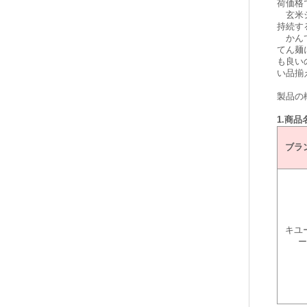
荷価格
玄米シ
持続す
かんて
てん麺
も良い
い品揃
製品の
1.商
ブラ
キユ
ー