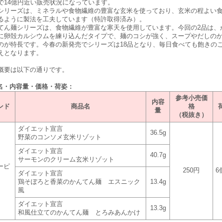
で14億円近い販売状況になっています。
リーズは、ミネラルや食物繊維の豊富な玄米を使っており、玄米の程よい
るように製法を工夫しています（特許取得済み）。
ん麺シリーズは、食物繊維が豊富な寒天を使用しています。今回の2品は、
に卵殻カルシウムを練り込んだタイプで、麺のコシが強く、スープやだしの
のが特長です。今春の新発売でシリーズは18品となり、毎日食べても飽きの
えとなります。
概要は以下の通りです。
品名・内容量・価格・荷姿：
参考小売価
内容
ンド
商品名
格
量
（税抜き）
ダイエット宣言
36.5g
野菜のコンソメ玄米リゾット
ダイエット宣言
40.7g
サーモンのクリーム玄米リゾット
ーピ
250円
6
ダイエット宣言
鶏そぼろと香菜のかんてん麺 エスニック
13.4g
風
ダイエット宣言
13.3g
和風仕立てのかんてん麺 とろみあんかけ