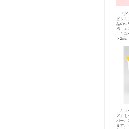
「ダイ
ビタミ
品のシ
風、エ
キユー
ト2品
キユー
ズ」を
パー、
ます。