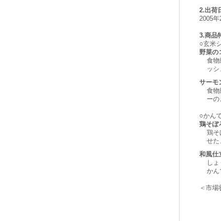
2.出荷
2005
3.商品
○玄米
野菜の
食物
ッシ
サーモ
食物
ーの
○かん
鶏そぼ
鶏そ
せた
和風仕
しょ
かん
＜市場