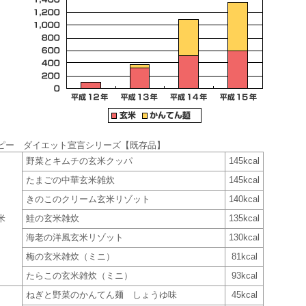
ピー ダイエット宣言シリーズ【既存品】
野菜とキムチの玄米クッパ
145kcal
たまごの中華玄米雑炊
145kcal
きのこのクリーム玄米リゾット
140kcal
米
鮭の玄米雑炊
135kcal
海老の洋風玄米リゾット
130kcal
梅の玄米雑炊（ミニ）
81kcal
たらこの玄米雑炊（ミニ）
93kcal
ねぎと野菜のかんてん麺 しょうゆ味
45kcal