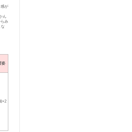
食感が
かん
からみ
こな
荷姿
個×2