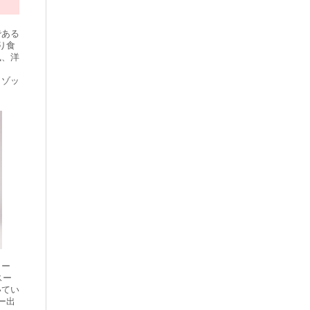
である
り食
風、洋
リゾッ
リー
スー
いてい
ー出