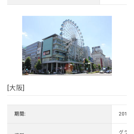
[大阪]
期間:
2018
グラン