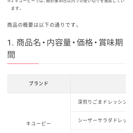
※2 キユーピーでは、開封後30日以内での使い切りを推奨してい
ます。
商品の概要は以下の通りです。
1. 商品名・内容量・価格・賞味期
間
ブランド
商
深煎りごまドレッシング
シーザーサラダドレッシ
キユーピー