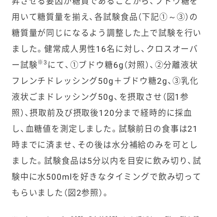
昇させる要因が糖質であることから、ブドウ糖を
用いて糖質量を揃え、各試験食品（下記①～③）の
糖質量が同じになるよう調整した上で試験を行い
ました。健常成人男性16名に対し、クロスオーバ
※3
ー試験
にて、①ブドウ糖6g（対照）、②分離液状
フレンチドレッシング50g＋ブドウ糖2g、③乳化
液状ごまドレッシング50g、を摂取させ（図1参
照）、摂取前及び摂取後120分まで経時的に採血
し、血糖値を測定しました。試験前日の食事は21
時までに済ませ、その後は水分補給のみを可とし
ました。試験食品は5分以内を目安に飲み切り、試
験中に水500mlを好きなタイミングで飲み切って
もらいました（図2参照）。