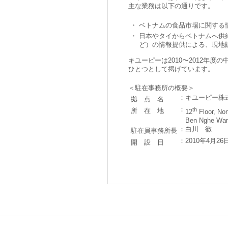
主な業務は以下の通りです。
・
ベトナムの食品市場に関する
・
日本やタイからベトナムへ供
ど）の情報提供による、現地
キユーピーは2010〜2012年
ひとつとして掲げています。
＜駐在事務所の概要＞
：
キユーピー株
拠 点 名
：
th
所 在 地
12
Floor, Nor
Ben Nghe Ward,
：
白川 徹
駐在員事務所長
：
2010年4月26
開 設 日