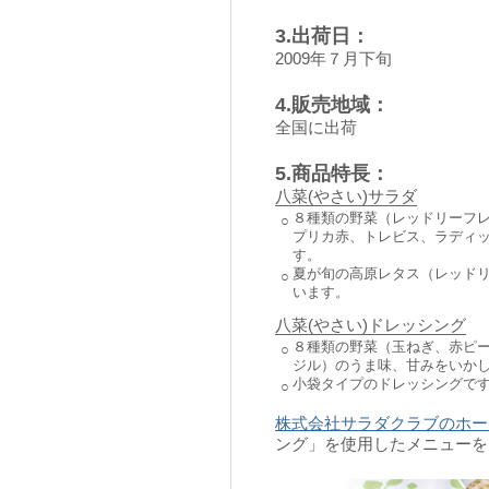
3.出荷日：
2009年７月下旬
4.販売地域：
全国に出荷
5.商品特長：
八菜(やさい)サラダ
８種類の野菜（レッドリーフ
○
プリカ赤、トレビス、ラディ
す。
夏が旬の高原レタス（レッド
○
います。
八菜(やさい)ドレッシング
８種類の野菜（玉ねぎ、赤ピ
○
ジル）のうま味、甘みをいか
小袋タイプのドレッシングで
○
株式会社サラダクラブのホー
ング」を使用したメニューを