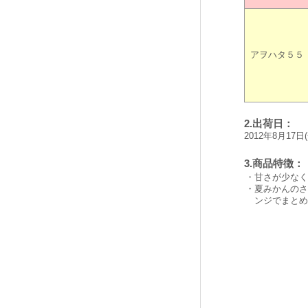
アヲハタ５５
2.出荷日：
2012年8月17
3.商品特徴：
・
甘さが少なく
・
夏みかんのさ
ンジでまとめ