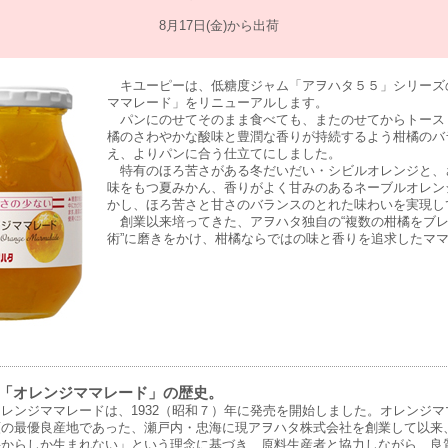
8月17日(金)から出荷
キユーピーは、低糖度ジャム「アヲハタ５５」シリーズ
ママレード」をリニューアルします。
パンにのせてそのまま食べても、またのせてからトース
橘のさわやかな酸味と豊潤な香りが持続するよう柑橘のバ
え、よりパンに合う仕立てにしました。
特有のほろ苦さがある冬だいだい・シビルオレンジと、
味をもつ夏みかん、香りがよく甘みのあるネーブルオレン
かし、ほろ苦さと甘さのバランスのとれた味わいを実現し
創業以来培ってきた、アヲハタ独自の“複数の柑橘をブ
術”に磨きをかけ、柑橘ならではの味と香りを追求したマ
「オレンジママレード」の歴史。
レンジママレードは、1932（昭和７）年に発売を開始しました。オレンジマ
類の最優良産地であった、瀬戸内・忠海に現アヲハタ株式会社を創業して以来
料からしか生まれない」という理念に基づき、原料生産者と協力しながら、良