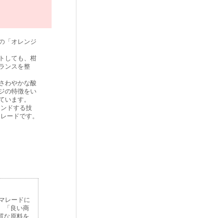
の「オレンジ
トしても、柑
ランスを整
さわやかな酸
ジの特徴をい
ています。
レンドする技
マレードです。
マレードに
、「良い商
質な原料を