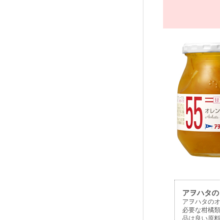
アヲハタの
アヲハタのオ
必要な柑橘
品は良い原