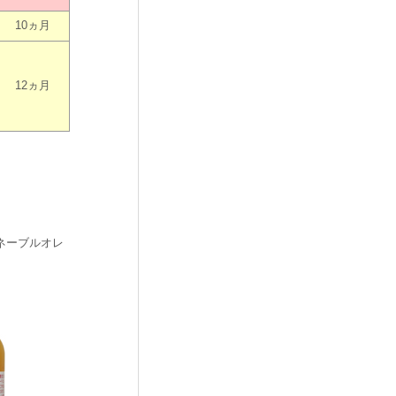
10ヵ月
12ヵ月
ネーブルオレ