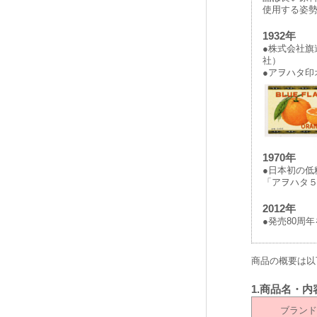
使用する姿
1932年
●株式会社旗
社）
●アヲハタ印
1970年
●日本初の低
「アヲハタ５
2012年
●発売80周
商品の概要は以
1.商品名・
ブランド