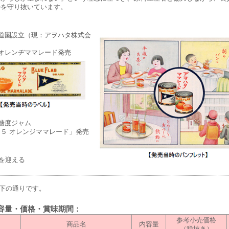
勢を守り抜いています。
道園設立（現：アヲハタ株式会
オレンヂママレード発売
糖度ジャム
５ オレンジママレード」発売
年を迎える
下の通りです。
内容量・価格・賞味期間：
参考小売価格
商品名
内容量