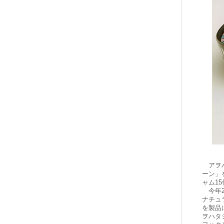
アヲハ
ーン」
ャム1
今年2
ナチュ
を製品
ヲハタ