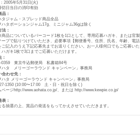
：2005年5月31日(火)
締切日当日の消印有効
商品：
ハタジャム・スプレッド商品全品
ヲハタポーションジャム17g、ミニジャム36gは除く
方法：
象商品についているバーコード1枚を1口として、専用応募ハガキ、または官
テープで貼りつけていただき、必要事項【郵便番号、住所、氏名、年齢、電話
をご記入のうえ下記応募先までお送りください。お一人様何口でもご応募いた
。ハガキ1枚で3口までご応募いただけます。
先：
9-0359 東京牛込郵便局 私書箱84号
ヲハタ メリーゴーラウンド キャンペーン」事務局
問い合わせ先：
ヲハタ メリーゴーラウンド キャンペーン」事務局
227-1350 (10:00〜17:00 土・日・祝日を除く)
ムページ
http://www.aohata.co.jp/
、または
http://www.kewpie.co.jp/
発表：
なる抽選の上、賞品の発送をもってかえさせていただきます。