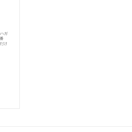
製ハガ
番
だけ