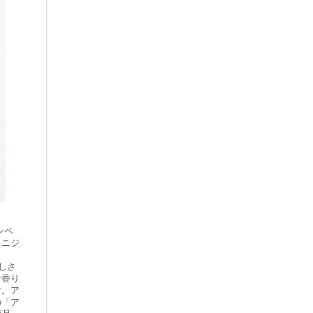
ンペ
ミニジ
しさ
な香り
す。ア
の「ア