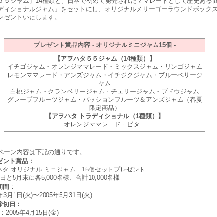
５５ジャム」14種類と、日本で初めて発売されたママレードとして歴史ある
ディショナルジャム」をセットにし、オリジナルメリーゴーラウンドボック
レゼントいたします。
プレゼント賞品内容 - オリジナルミニジャム15個 -
【アヲハタ５５ジャム（14種類）】
イチゴジャム・オレンジママレード・ミックスジャム・リンゴジャム
レモンママレード・アンズジャム・イチジクジャム・ブルーベリージ
ャム
白桃ジャム・クランベリージャム・チェリージャム・ブドウジャム
グレープフルーツジャム・パッションフルーツ＆アンズジャム（春夏
限定商品）
【アヲハタ トラディショナル（1種類）】
オレンジママレード・ビター
ペーン内容は下記の通りです。
レゼント賞品：
ハタ オリジナル ミニジャム 15個セットプレゼント
5日と5月末に各5,000名様、合計10,000名様
期間：
5年3月1日(火)〜2005年5月31日(火)
募締切日：
：2005年4月15日(金)