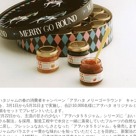
タジャムの春の消費者キャンペーン「アヲハタ メリーゴーラウンド キャ
を、3月1日から5月31日まで実施し、合計10,000名様にアヲハタ オリジナル
5個をセットでプレゼントいたします。
月22日から、主流の甘さの少ない「アヲハタ５５ジャム」シリーズに「おい
ラル製法」を採用、製造工程中で水分と一緒に蒸発していたフルーツの自然
に戻し、フレッシュなおいしさとなった「アヲハタ５５ジャム」を発売しま
ジャムのバラエティー豊かな味わいを知っていただくことを目的に、新製法