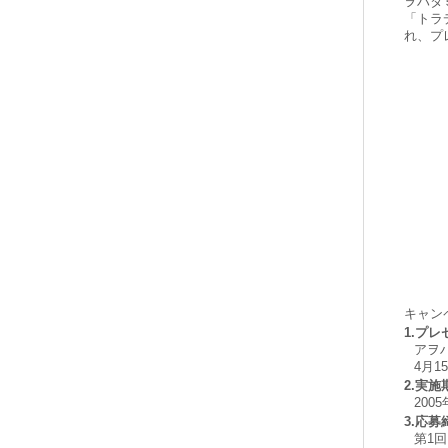
ヲハタ
「トラ
れ、プ
キャン
1.プ
アヲ
4月1
2.実施
200
3.応
第1回