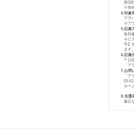
第2回
※各
4.対象
アヲ
※ア
5.応募
各対
キに
号】
ます
6.応募
〒11
「ア
7.お
「ア
03-5
ホー
8.当選
厳正