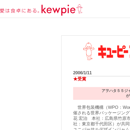
2006/1/11
★受賞
アヲハタ５５ジ
が
世界包装機構（WPO：World P
催される世界パッケージング
花 宏治 本社：広島県竹原
社：東京都千代田区）が共同
ユニバーサルデザインジャムびん「