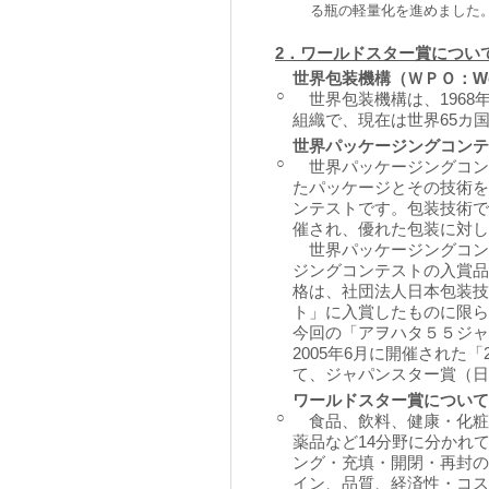
る瓶の軽量化を進めました
2．ワールドスター賞につい
世界包装機構（ＷＰＯ：World 
○
世界包装機構は、1968
組織で、現在は世界65カ
世界パッケージングコンテ
○
世界パッケージングコン
たパッケージとその技術を
ンテストです。包装技術で
催され、優れた包装に対し
世界パッケージングコン
ジングコンテストの入賞品
格は、社団法人日本包装技
ト」に入賞したものに限ら
今回の「アヲハタ５５ジャ
2005年6月に開催された
て、ジャパンスター賞（日
ワールドスター賞について
○
食品、飲料、健康・化粧
薬品など14分野に分かれ
ング・充填・開閉・再封の
イン、品質、経済性・コス