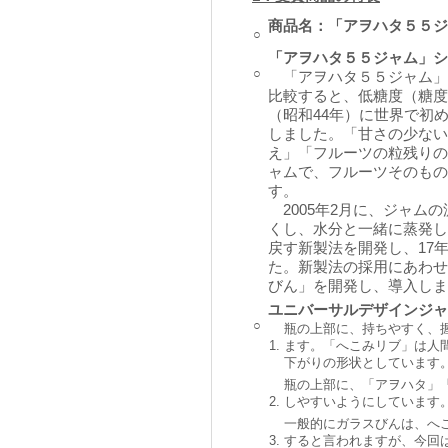
商品名：「アヲハタ５５ジ
○
「アヲハタ５５ジャム」シ
○
「アヲハタ５５ジャム」
比較すると、低糖度（糖度約
（昭和44年）に世界で初
しました。「甘さの少ない
え」「フルーツの粒残りの
ャムで、フルーツそのもの
す。
2005年2月に、ジャム
くし、水分と一緒に蒸発し
戻す新製法を開発し、17
た。新製法の採用にあわせ
びん」を開発し、導入しま
ユニバーサルデザインジャムび
○
瓶の上部に、持ちやすく、
1.
ます。「へこみリブ」は人
下がりの形状としています
瓶の上部に、「アヲハタ」
2.
しやすいようにしています
一般的にガラスびんは、へ
3.
すると言われますが、今回