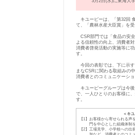
3月2日(水)に東海
キユーピーは、「第32回 
て、「農林水産大臣賞」を受
CSR部門では「食品の安全
よる信頼性の向上、消費者対
消費者啓発活動の実施等に功
す。
今回の表彰では、下に示す
まなCSRに関わる取組みの
消費者とのコミュニケーショ
キユーピーグループは今後
で、一人ひとりのお客様に、
す。
＜キユ
【1】
お客様から寄せられる声
門を中心とした組織体制
【2】
工場見学、小学校への出
加など、消費者とのコミ