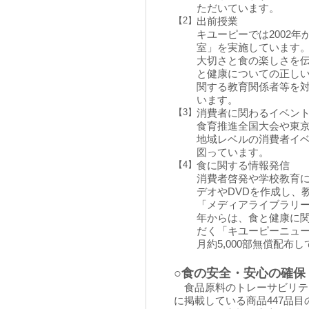
ただいています。
【2】
出前授業
キユーピーでは2002
室」を実施しています
大切さと食の楽しさを伝
と健康についての正し
関する教育関係者等を
います。
【3】
消費者に関わるイベン
食育推進全国大会や東
地域レベルの消費者イ
図っています。
【4】
食に関する情報発信
消費者啓発や学校教育
デオやDVDを作成し、
「メディアライブラリー活
年からは、食と健康に
だく「キユーピーニュ
月約5,000部無償配布
○食の安全・安心の確保
食品原料のトレーサビリテ
に掲載している商品447品