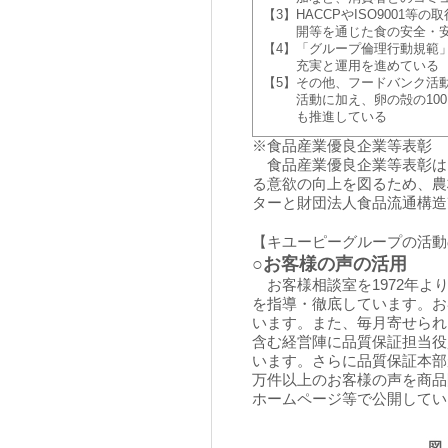
【3】
HACCPやISO9001
開等を通じた食の安全・
【4】
「グループ倫理行動規範
充実と運用を進めている
【5】
その他、フードバンク活
活動に加え、卵の殻の10
も推進している
※食品産業優良企業等表彰
食品産業優良企業等表彰は
る意欲の向上を図るため、農
ターと財団法人食品流通構造
【キユーピーグループの活動
○お客様の声の活用
お客様相談室を1972年よ
を指導・徹底しています。お
います。また、毎月寄せられ
含む経営陣に品質保証担当役
います。さらに品質保証本部
万件以上のお客様の声を商品
ホームページ等で公開してい