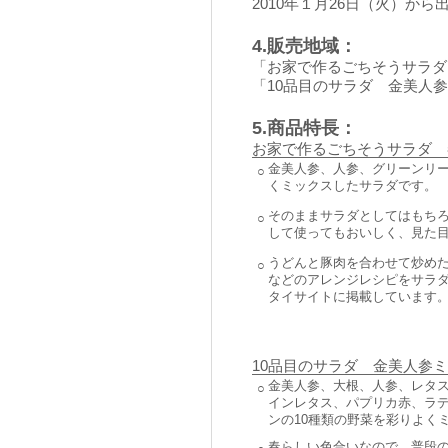
2010年１月26日（火）から
4.販売地域：
「お家で作るごちそうサラダ
「10品目のサラダ 金美人
5.商品特長：
お家で作るごちそうサラダ 
金美人参、人参、グリーンリ
○
くミックスしたサラダです。
そのままサラダとしてはもち
○
して使ってもおいしく、見た
うどんと豚肉を合わせて炒め
○
などのアレンジレシピをサラ
タイサイトに掲載しています
10品目のサラダ 金美人参
金美人参、大根、人参、レタ
○
インレタス、パプリカ赤、ラ
ンの10種類の野菜を彩りよく
春らしい色合いなので、普段