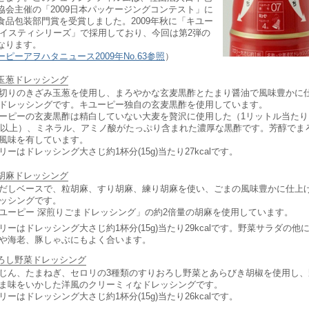
協会主催の「2009日本パッケージングコンテスト」に
食品包装部門賞を受賞しました。2009年秋に「キユー
テイスティシリーズ」で採用しており、今回は第2弾の
なります。
ーピーアヲハタニュース2009年No.63参照
）
玉葱ドレッシング
切りのきざみ玉葱を使用し、まろやかな玄麦黒酢とたまり醤油で風味豊かに
ドレッシングです。キユーピー独自の玄麦黒酢を使用しています。
ーピーの玄麦黒酢は精白していない大麦を贅沢に使用した（1リットル当たり
0g以上）、ミネラル、アミノ酸がたっぷり含まれた濃厚な黒酢です。芳醇でま
風味を有しています。
リーはドレッシング大さじ約1杯分(15g)当たり27kcalです。
胡麻ドレッシング
だしベースで、粒胡麻、すり胡麻、練り胡麻を使い、ごまの風味豊かに仕上
ッシングです。
ユーピー 深煎りごまドレッシング」の約2倍量の胡麻を使用しています。
リーはドレッシング大さじ約1杯分(15g)当たり29kcalです。野菜サラダの他
や海老、豚しゃぶにもよく合います。
ろし野菜ドレッシング
じん、たまねぎ、セロリの3種類のすりおろし野菜とあらびき胡椒を使用し、
ま味をいかした洋風のクリーミィなドレッシングです。
リーはドレッシング大さじ約1杯分(15g)当たり26kcalです。