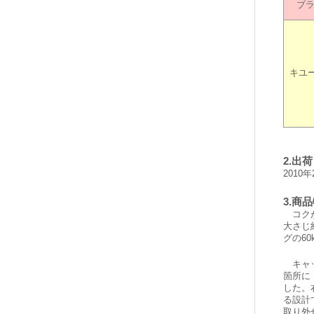
ブ
キユ
2.出
2010
3.商
コクが
大さじ
グの6
キャッ
箇所に
した。
る設計
取り外