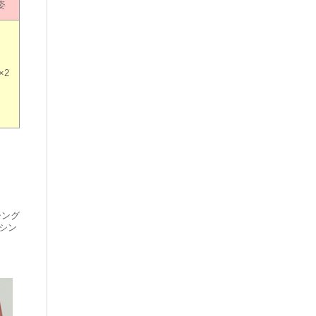
姿
×2
シング
ッシン