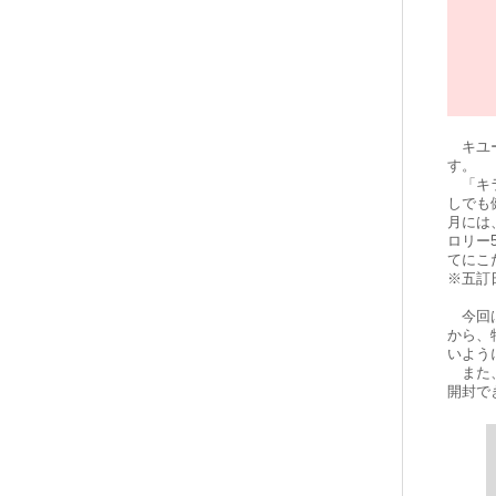
キユー
す。
「キラ
しでも
月には
ロリー
てにこ
※五訂
今回は
から、
いよう
また、
開封で