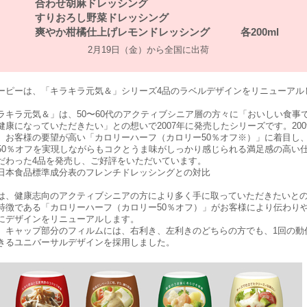
合わせ胡麻ドレッシング
すりおろし野菜ドレッシング
爽やか柑橘仕上げレモンドレッシング 各200ml
2月19日（金）から全国に出荷
ピーは、「キラキラ元気＆」シリーズ4品のラベルデザインをリニューアル
キラ元気＆」は、50〜60代のアクティブシニア層の方々に「おいしい食事
健康になっていただきたい」との想いで2007年に発売したシリーズです。200
、お客様の要望が高い「カロリーハーフ（カロリー50％オフ※）」に着目し
50％オフを実現しながらもコクとうま味がしっかり感じられる満足感の高い
だわった4品を発売し、ご好評をいただいています。
日本食品標準成分表のフレンチドレッシングとの対比
、健康志向のアクティブシニアの方により多く手に取っていただきたいと
特徴である「カロリーハーフ（カロリー50％オフ）」がお客様により伝わり
にデザインをリニューアルします。
キャップ部分のフィルムには、右利き、左利きのどちらの方でも、1回の動
きるユニバーサルデザインを採用しました。