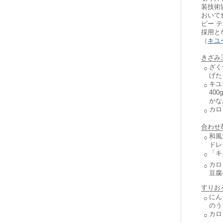
装技術
おいて
ピー 
採用と
（
キユ
きざみ
ざく
○
げた
キユ
○
40
かな
カロ
○
合わせ
和風
○
ドレ
「キ
○
カロ
○
豆腐
すりお
にん
○
のう
カロ
○