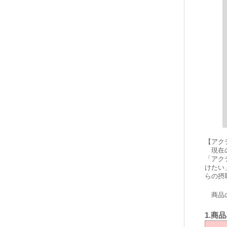
【アク
現在の
「アク
けたい
らの摂
商品の
1.商