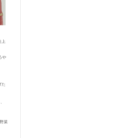
仕上
ろや
げた
に、
野菜