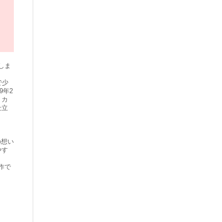
しま
で少
9年2
、カ
仕立
の想い
やす
作で