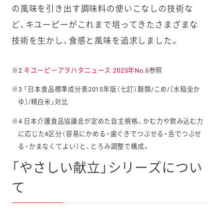
の風味を引き出す調味料の使いこなしの技術な
ど、キユーピーがこれまで培ってきた
さまざまな
技術を生かし、食感と風味を追求しました。
※2
キユーピーアヲハタニュース 2025年No.6
参照
※3 「日本食品標準成分表2015年版（七訂）穀類/こめ/［水稲全か
ゆ］/精白米」対比
※4 日本介護食品協議会が定めた自主規格。かむ力や飲み込む力
に応じた4区分（容易にかめる・歯ぐきでつぶせる・舌でつぶせ
る・かまなくてよい）と、とろみ調整で構成。
「やさしい献立」シリーズについ
て