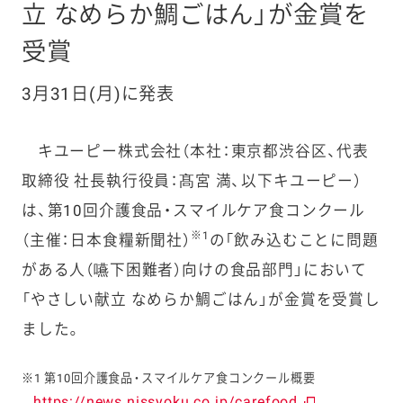
立 なめらか鯛ごはん」が金賞を
受賞
3月31日(月)に発表
キユーピー株式会社（本社：東京都渋谷区、代表
取締役 社長執行役員：髙宮 満、以下キユーピー）
は、第10回介護食品・スマイルケア食コンクール
※1
（主催：日本食糧新聞社）
の「飲み込むことに問題
がある人（嚥下困難者）向けの食品部門」において
「やさしい献立 なめらか鯛ごはん」が金賞を受賞し
ました。
※1 第10回介護食品・スマイルケア食コンクール概要
https://news.nissyoku.co.jp/carefood