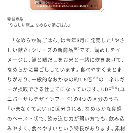
受賞商品
「やさしい献立 なめらか鯛ごはん」
「なめらか鯛ごはん」は今年
3
月に発売した「やさ
※
2
しい
献立」シリーズの新商品
です。鯛めしをイ
メージし、鯛と鯛だしをお米と一緒に炊きあげて、
なめらか
に裏ごししています。食べやすくまとま
※
3
りがあり、一般的なおかゆの約
1.5
倍
のエネルギ
※
4
ーが摂取できる
仕立てになっています。
UDF
（ユ
ニバーサル
デザイン
フード）の
4
つの区分のうち
「かまなくてよい」に
区分される、なめらかな食感
のペースト状で、飲み込む
力が弱い方でも、飲み込
みやすく、食べやすいという特長があります。素材