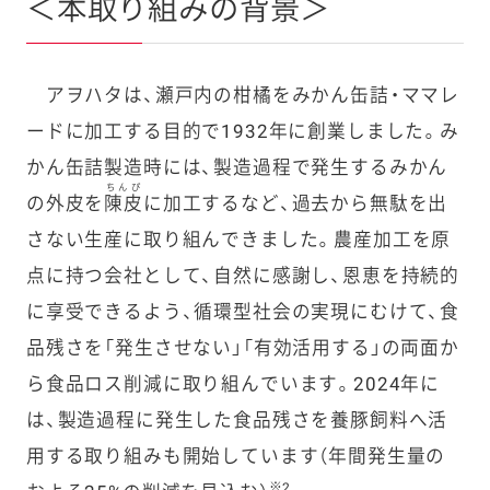
＜本取り組みの背景＞
アヲハタは、瀬戸内の柑橘をみかん缶詰・ママレ
ードに加工する目的で1932年に創業しました。み
かん缶詰製造時には、製造過程で発生するみかん
ちんぴ
の外皮を
陳皮
に加工するなど、過去から無駄を出
さない生産に取り組んできました。農産加工を原
点に持つ会社として、自然に感謝し、恩恵を持続的
に享受できるよう、循環型社会の実現にむけて、食
品残さを「発生させない」「有効活用する」の両面か
ら食品ロス削減に取り組んでいます。2024年に
は、製造過程に発生した食品残さを養豚飼料へ活
用する取り組みも開始しています（年間発生量の
※2